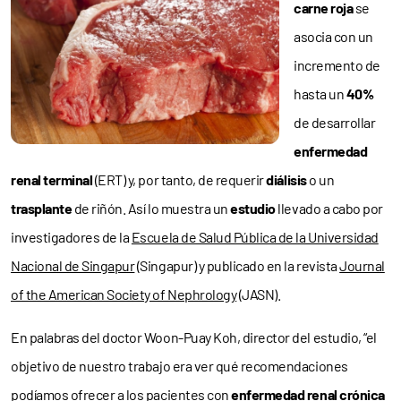
carne roja
se
asocia con un
incremento de
hasta un
40%
de desarrollar
enfermedad
renal terminal
(ERT) y, por tanto, de requerir
diálisis
o un
trasplante
de riñón. Así lo muestra un
estudio
llevado a cabo por
investigadores de la
Escuela de Salud Pública de la Universidad
Nacional de Singapur
(Singapur) y publicado en la revista
Journal
of the American Society of Nephrology
(JASN).
En palabras del doctor Woon-Puay Koh, director del estudio, “el
objetivo de nuestro trabajo era ver qué recomendaciones
podíamos ofrecer a los pacientes con
enfermedad renal crónica