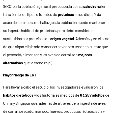
(ERC) o a la población general preocupada por su
salud renal
en
función de los tipos o fuentes de
proteínas
en su dieta. Y de
acuerdo con nuestros hallazgos, la población puede mantener
su ingesta habitual de proteínas, pero debe considerar
sustituirlas por proteínas de
origen vegetal
. Además, y en el caso
de que sigan eligiendo comer carne, deben tener en cuenta que
el pescado, el marisco y las aves de corral son
mejores
alternativas
que la carne roja”.
Mayor riesgo de ERT
Para llevar a cabo el estudio, los investigadores evaluaron los
hábitos dietéticos
y los historiales médicos de
63.257 adultos
de
China y Singapur que, además de a través de la ingesta de aves
de corral, pescado, marisco, huevos, productos lácteos, soja y