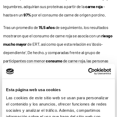
legumbres, adquirían sus proteínas a partir de la
carne roja
–
hasta en un
97%
por el consumo de carne de origen porcino.
Tras un promedio de
15,5 años
de seguimiento, los resultados
mostraron que el consumo de carne roja se asocia con un
riesgo
mucho mayor
de ERT, así como que esta relación es ‘dosis-
dependiente’. De hecho, y comparadas frente al grupo de
participantes con menor
consumo
de carne roja, las personas
cuyas dietas incluían las mayores cantidades de este tipo de
carne tuvieron un riesgo hasta un
40%
mayor de padecer ERT.
Esta página web usa cookies
Por el contrario, no se observó ninguna
relación
entre el
Las cookies de este sitio web se usan para personalizar
consumo de aves de corral,
pescado
, marisco, huevos o
el contenido y los anuncios, ofrecer funciones de redes
productos lácteos con la ERT. Además, la ingesta de soja y
sociales y analizar el tráfico. Además, compartimos
legumbres
se asoció con un
efecto protector
, aun mínimo,
información sobre el uso que haga del sitio web con