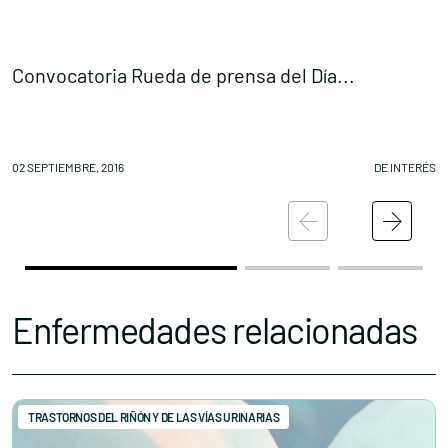
Convocatoria Rueda de prensa del Día...
A
02 SEPTIEMBRE, 2016
DE INTERÉS
02
Enfermedades relacionadas
TRASTORNOS DEL RIÑÓN Y DE LAS VÍAS URINARIAS