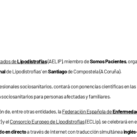
ctados de
Lipodistrofias
(AELIP), miembro de
Somos Pacientes
, org
nal
de Lipodistrofias’ en
Santiago
de Compostela (A Coruña).
esionales sociosanitarios, contará con ponencias científicas en la
s
sociosanitarios para personas afectadas y familiares.
 de, entre otras entidades, la
Federación Española de
Enfermeda
 y el
Consorcio Europeo de Lipodistrofias
(ECLip), se celebrará en 
do en directo
a través de internet con traducción simultánea
inglé