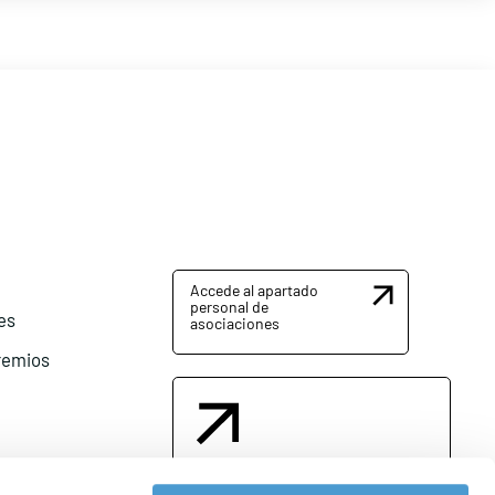
Accede al apartado
personal de
es
asociaciones
remios
Contacta con nosotros