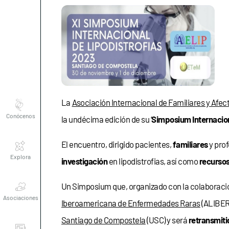
Conócenos
La
Asociación Internacional de Familiares y Afe
la undécima edición de su ‘
Simposium Internacio
Explora
El encuentro, dirigido pacientes,
familiares
y prof
investigación
en lipodistrofias, así como
recurso
Asociaciones
Un Simposium que, organizado con la colaboración
Iberoamericana de Enfermedades Raras
(ALIBER)
Actualidad
Santiago de Compostela
(USC) y será
retransmiti