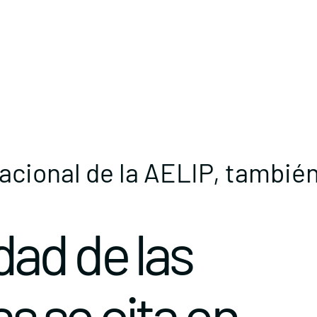
cional de la AELIP, también
ad de las
as se cita en