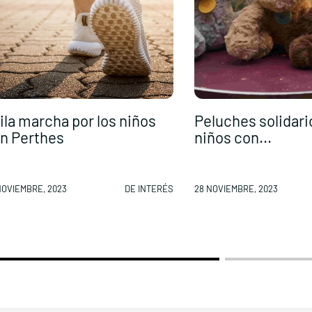
ila marcha por los niños
Peluches solidari
n Perthes
niños con...
NOVIEMBRE, 2023
DE INTERÉS
28 NOVIEMBRE, 2023