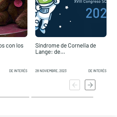
os con los
Síndrome de Cornelia de
P
Lange: de...
C
DE INTERÉS
28 NOVIEMBRE, 2023
DE INTERÉS
2