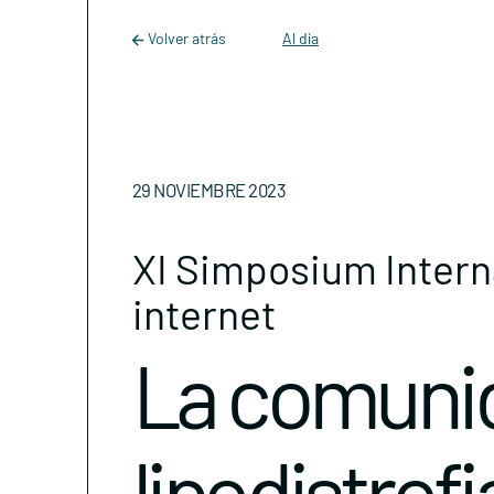
Main Navigation
Skip to content
Volver atrás
Al día
29 NOVIEMBRE 2023
XI Simposium Interna
internet
La comunid
lipodistrofi