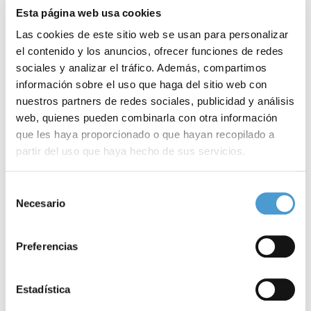
Esta página web usa cookies
Las cookies de este sitio web se usan para personalizar
el contenido y los anuncios, ofrecer funciones de redes
sociales y analizar el tráfico. Además, compartimos
información sobre el uso que haga del sitio web con
nuestros partners de redes sociales, publicidad y análisis
web, quienes pueden combinarla con otra información
que les haya proporcionado o que hayan recopilado a
partir del uso que haya hecho de sus servicios.
Epitranscriptómica y leucemia mieloide...
N
Para más información puede acceder a nuestra
política
Selección
de cookies
.
Necesario
de
consentimiento
18 SEPTIEMBRE, 2024
DE INTERÉS
18
Preferencias
Estadística