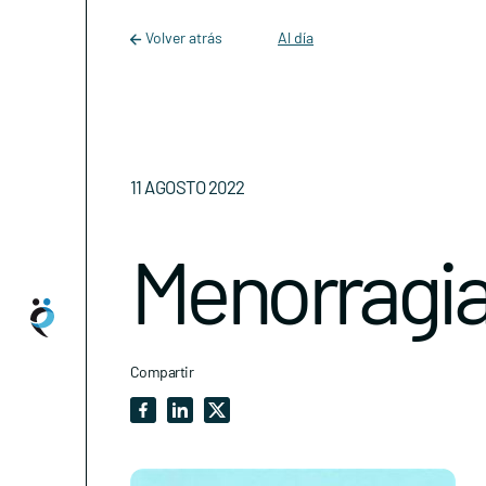
Main Navigation
Skip to content
Volver atrás
Al día
11 AGOSTO 2022
Menorragi
Compartir