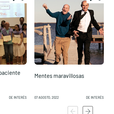
 paciente
D
Mentes maravillosas
s
DE INTERÉS
07 AGOSTO, 2022
DE INTERÉS
0