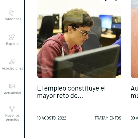
Conócenos
Explora
Asociaciones
Actualidad
El empleo constituye el
Au
mayor reto de...
me
Nuestros
premios
10 AGOSTO, 2022
TRATAMIENTOS
09 