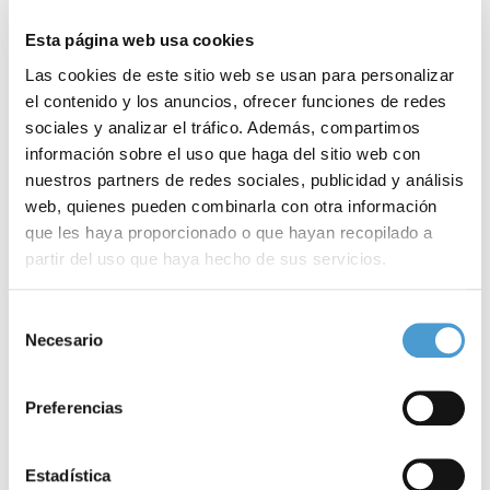
Esta página web usa cookies
Las cookies de este sitio web se usan para personalizar
el contenido y los anuncios, ofrecer funciones de redes
sociales y analizar el tráfico. Además, compartimos
información sobre el uso que haga del sitio web con
nuestros partners de redes sociales, publicidad y análisis
web, quienes pueden combinarla con otra información
que les haya proporcionado o que hayan recopilado a
partir del uso que haya hecho de sus servicios.
Para más información puede acceder a nuestra
política
Selección
II Festival de Cortos y Salud Mental...
M
de cookies
.
Necesario
de
consentimiento
Preferencias
23 MARZO, 2015
DE INTERÉS
23
Estadística