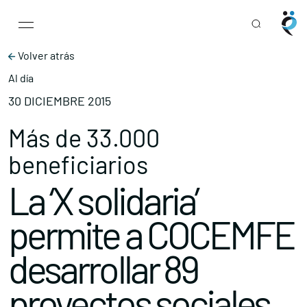
Main Navigation
Skip to content
Volver atrás
Al día
30 DICIEMBRE 2015
Más de 33.000
beneficiarios
La ‘X solidaria’
permite a COCEMFE
desarrollar 89
proyectos sociales