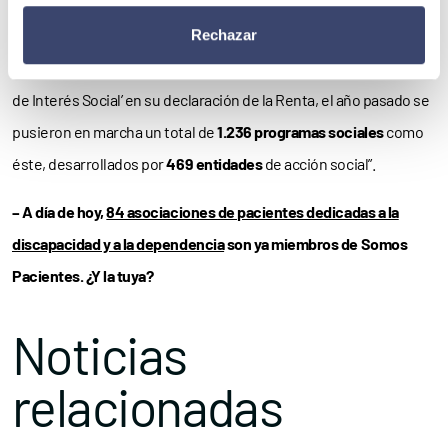
Rechazar
Y como concluye COCEMFE, “gracias a las
aportaciones
de las
personas contribuyentes que marcaron la casilla de ‘Actividades
de Interés Social’ en su declaración de la Renta, el año pasado se
pusieron en marcha un total de
1.236 programas sociales
como
éste, desarrollados por
469 entidades
de acción social”.
– A día de hoy,
84 asociaciones de pacientes dedicadas a la
discapacidad y a la dependencia
son ya miembros de Somos
Pacientes. ¿Y la tuya?
Noticias
relacionadas