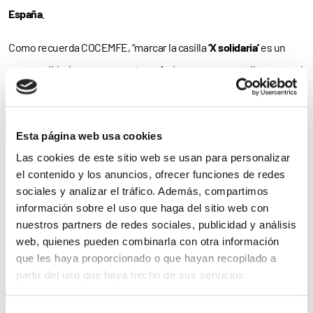
España
.
Como recuerda COCEMFE, “marcar la casilla
‘X solidaria’
es un
gesto solidario que
no cuesta nada
. La persona contribuyente, al
hacer la declaración de la Renta,
no va a tener que pagar más
ni le
van a devolver menos. Además, también puede marcar la casilla
Esta página web usa cookies
de la Iglesia Católica junto con la casilla de ‘Actividades de Interés
Las cookies de este sitio web se usan para personalizar
Social’ y, destinar un
0,7%
a cada una de ellas. Simultaneando las
el contenido y los anuncios, ofrecer funciones de redes
dos casillas, la ayuda no se divide,
se suma
”.
sociales y analizar el tráfico. Además, compartimos
información sobre el uso que haga del sitio web con
Más de 3.000 proyectos sociales
nuestros partners de redes sociales, publicidad y análisis
web, quienes pueden combinarla con otra información
Concretamente, COCEMFE ha puesto en marcha en el presente
que les haya proporcionado o que hayan recopilado a
2015 un total de
89 proyectos sociales
enmarcados en sus
partir del uso que haya hecho de sus servicios.
programas de apoyo a la
autonomía
personal, atención
Para más información puede acceder a nuestra
política