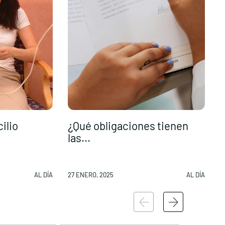
cilio
¿Qué obligaciones tienen
L
las...
a
AL DÍA
27 ENERO, 2025
AL DÍA
2