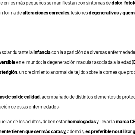
e en los más pequeños se manifiestan con síntomas de
dolor
,
fotof
 en forma de
alteraciones corneales
, lesiones
degenerativas
y
quema
 solar durante la
infancia
con la aparición de diversas enfermedades
versible
en el mundo; la degeneración macular asociada a la edad (
pterigión
, un crecimiento anormal de tejido sobre la córnea que pr
as de sol de calidad
, acompañado de distintos elementos de prote
ación de estas enfermedades.
l que las de los adultos, deben estar
homologadas
y llevar la
marca C
ente tienen que ser más caras y,
además
, es preferible no utilizar