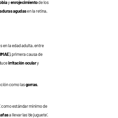
obia
y
enrojecimiento
de los
duras agudas
en la retina,
 en la edad adulta, entre
DMAE
), primera causa de
oduce
irritación
ocular
y
cción como las
gorras
,
E
como estándar mínimo de
 gafas
a llevar las ‘de juguete’,