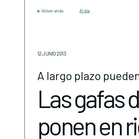
Main Navigation
Skip to content
Volver atrás
Al día
12 JUNIO 2013
A largo plazo puede
Las gafas de
ponen en ri