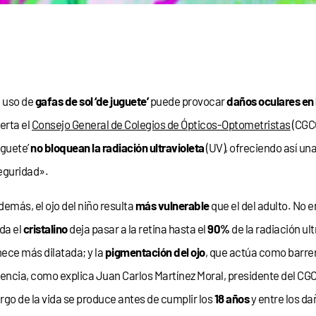
l uso de
gafas de sol ‘de juguete’
puede provocar
daños oculares en 
lerta el
Consejo General de Colegios de Ópticos-Optometristas
(CGCO
uguete’
no bloquean la radiación ultravioleta
(UV), ofreciendo así un
eguridad».
demás, el ojo del niño resulta
más vulnerable
que el del adulto. No e
ida el
cristalino
deja pasar a la retina hasta el
90%
de la radiación ult
ece más dilatada; y la
pigmentación del ojo
, que actúa como barrer
ncia, como explica Juan Carlos Martínez Moral, presidente del CGC
rgo de la vida se produce antes de cumplir los
18 años
y entre los da