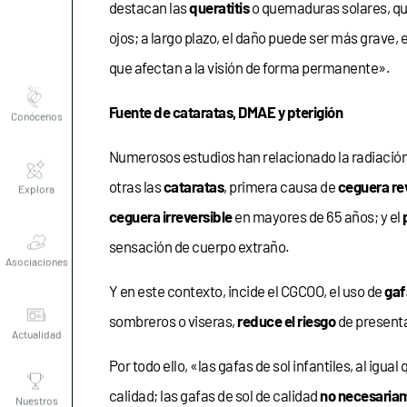
destacan las
queratitis
o quemaduras solares, qu
ojos; a largo plazo, el daño puede ser más grave,
que afectan a la visión de forma permanente».
Conócenos
Fuente de cataratas, DMAE y pterigión
Numerosos estudios han relacionado la radiación
Explora
otras las
cataratas
, primera causa de
ceguera re
ceguera irreversible
en mayores de 65 años; y el
Asociaciones
sensación de cuerpo extraño.
Y en este contexto, incide el CGCOO, el uso de
gaf
Actualidad
sombreros o viseras,
reduce el riesgo
de present
Por todo ello, «las gafas de sol infantiles, al igua
Nuestros
premios
calidad; las gafas de sol de calidad
no necesariam