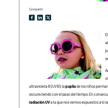
Compartir
E
a
j
s
A
v
ultravioleta B (UVB); la
pupila
de los niños perman
oscureciendo con el paso del tiempo.
En consecue
radiación UV
a la que nos vemos expuestos a lo la