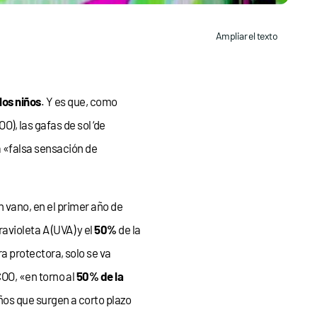
Ampliar el texto
los niños
. Y es que, como
O), las gafas de sol ‘de
a «falsa sensación de
n vano, en el primer año de
ravioleta A (UVA) y el
50%
de la
a protectora, solo se va
OO, «en torno al
50% de la
ños que surgen a corto plazo