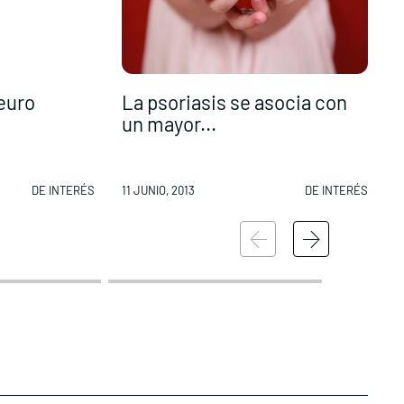
 euro
La psoriasis se asocia con
A
un mayor...
C
DE INTERÉS
11 JUNIO, 2013
DE INTERÉS
1