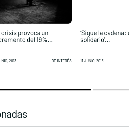
 crisis provoca un
‘Sigue la cadena:
cremento del 19%...
solidario’...
UNIO, 2013
DE INTERÉS
11 JUNIO, 2013
onadas