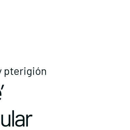
 pterigión
’
ular