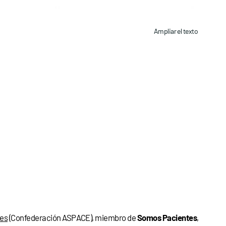
Ampliar el texto
nes
(Confederación ASPACE), miembro de
Somos Pacientes
,