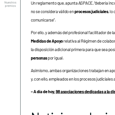
Un reglamento que, apunta ASPACE, “debería inco
no se considera válido en
procesos judiciales
, lo
comunicarse”.
Por ello, y además del profesional facilitador de
Medidas de Apoyo
relativa al Régimen de colabor
la disposición adicional primera para que sea pos
personas
por igual.
Asimismo, ambas organizaciones trabajan en apo
y, con ello, empleados en los procesos judiciales 
– A día de hoy,
98 asociaciones dedicadas a la d