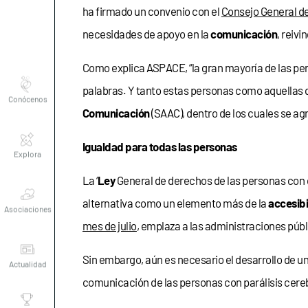
ha firmado un convenio con el
Consejo General d
necesidades de apoyo en la
comunicación
, reiv
Como explica ASPACE, “la gran mayoría de las pe
Conócenos
palabras. Y tanto estas personas como aquellas
Comunicación
(SAAC), dentro de los cuales se a
Explora
Igualdad para todas las personas
La ‘
Ley
General de derechos de las personas con 
Asociaciones
alternativa como un elemento más de la
accesibi
mes de julio
, emplaza a las administraciones públ
Actualidad
Sin embargo, aún es necesario el desarrollo de u
comunicación de las personas con parálisis cereb
Nuestros
premios