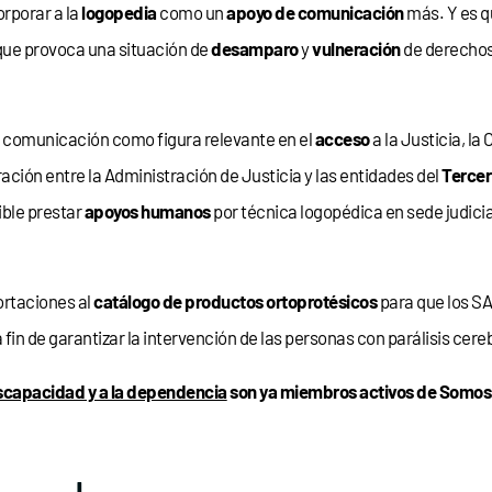
rporar a la
logopedia
como un
apoyo de comunicación
más. Y es q
 que provoca una situación de
desamparo
y
vulneración
de derechos
 la comunicación como figura relevante en el
acceso
a la Justicia, la
ación entre la Administración de Justicia y las entidades del
Tercer
ible prestar
apoyos humanos
por técnica logopédica en sede judicial
rtaciones al
catálogo
de productos ortoprotésicos
para que los S
a fin de garantizar la intervención de las personas con parálisis cer
iscapacidad y a la dependencia
son ya miembros activos de Somos P