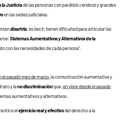
 la Justicia
de las personas con parálisis cerebral y grandes
yo
en las sedes judiciales.
entan
disartria
, es decir, tienen dificultad para articular las
arse:
Sistemas Aumentativos y Alternativos de la
do con las necesidades de cada persona”.
n el pasado mes de marzo
, la comunicación aumentativa y
trato y la
no discriminación
’ que,
en vigor desde el pasado
emas aumentativos y alternativos.
antice el
ejercicio real y efectivo
del derecho a la