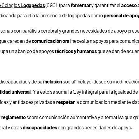
e Colegios
Logopedas
(CGCL) para
fomentar
y garantizar el
acceso a
indicando para ello la presencia de logopedas como
personal de apo
rsonas con parálisis cerebral y grandes necesidades de apoyo pres
 que carecen de
comunicación oral
necesitan apoyos para comunic
grupa un abanico de apoyos
técnicos y humanos
que se dan de acuer
discapacidad y de su
inclusión
social’ incluye, desde su
modificació
lidad universal
. Y a esto se suma la ‘Ley integral para la igualdad de 
icas y entidades privadas a
respetar
la comunicación mediante sist
n
reglamento
sobre comunicación aumentativa y alternativa que gar
ral y otras
discapacidades
con grandes necesidades de apoyo.