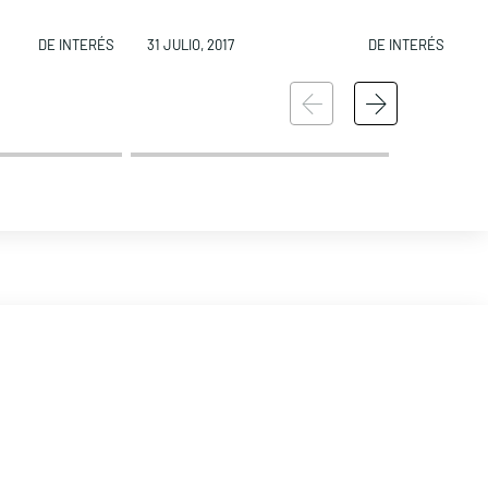
DE INTERÉS
31 JULIO, 2017
DE INTERÉS
3