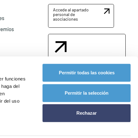
Accede al apartado
personal de
es
asociaciones
remios
Contacta con nosotros
Permitir todas las cookies
er funciones
 haga del
l
Permitir la selección
den
r del uso
Rechazar