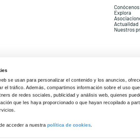
Conócenos
Explora
Asociacion
Actualidad
Nuestros p
ies
web se usan para personalizar el contenido y los anuncios, ofrec
ar el tráfico. Además, compartimos información sobre el uso que
Política de Privacidad
Política de Cookies
Aviso lega
tners de redes sociales, publicidad y análisis web, quienes pue
ación que les haya proporcionado o que hayan recopilado a parti
vicios.
de acceder a nuestra
política de cookies
.