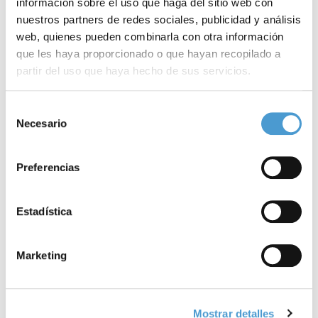
relacionadas
información sobre el uso que haga del sitio web con
nuestros partners de redes sociales, publicidad y análisis
web, quienes pueden combinarla con otra información
que les haya proporcionado o que hayan recopilado a
partir del uso que haya hecho de sus servicios.
Para más información puede acceder a nuestra
política
Selección
de cookies
.
Necesario
de
consentimiento
Preferencias
Estadística
Marketing
Mostrar detalles