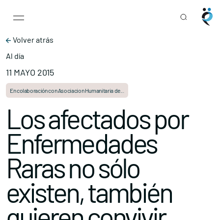
Main Navigation
Skip to content
Volver atrás
Al día
11 MAYO 2015
En colaboración con Asociacion Humanitaria de...
Los afectados por
Enfermedades
Raras no sólo
existen, también
quieren convivir