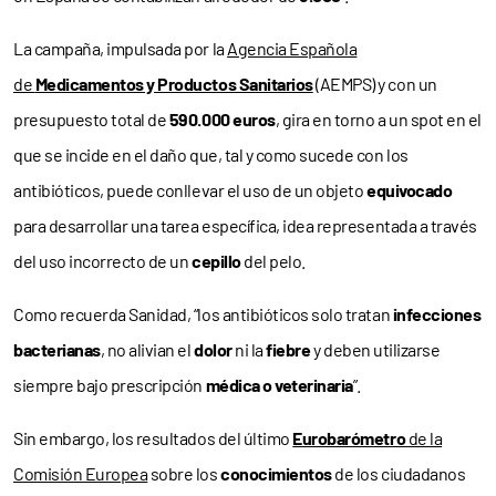
La campaña, impulsada por la
Agencia Española
de
Medicamentos y Productos Sanitarios
(AEMPS) y con un
presupuesto total de
590.000 euros
, gira en torno a un spot en el
que se incide en el daño que, tal y como sucede con los
antibióticos, puede conllevar el uso de un objeto
equivocado
para desarrollar una tarea específica, idea representada a través
del uso incorrecto de un
cepillo
del pelo.
Como recuerda Sanidad, “los antibióticos solo tratan
infecciones
bacterianas
, no alivian el
dolor
ni la
fiebre
y deben utilizarse
siempre bajo prescripción
médica o veterinaria
”.
Sin embargo, los resultados del último
Eurobarómetro
de la
Comisión Europea
sobre los
conocimientos
de los ciudadanos