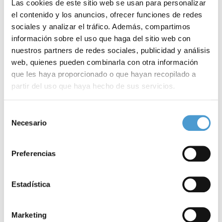
Las cookies de este sitio web se usan para personalizar
el contenido y los anuncios, ofrecer funciones de redes
sociales y analizar el tráfico. Además, compartimos
información sobre el uso que haga del sitio web con
nuestros partners de redes sociales, publicidad y análisis
web, quienes pueden combinarla con otra información
que les haya proporcionado o que hayan recopilado a
partir del uso que haya hecho de sus servicios.
Para más información puede acceder a nuestra
política
Selección
de cookies
.
Necesario
de
consentimiento
Preferencias
Estadística
Marketing
Por ello, y de manera similar a lo acontecido en ediciones