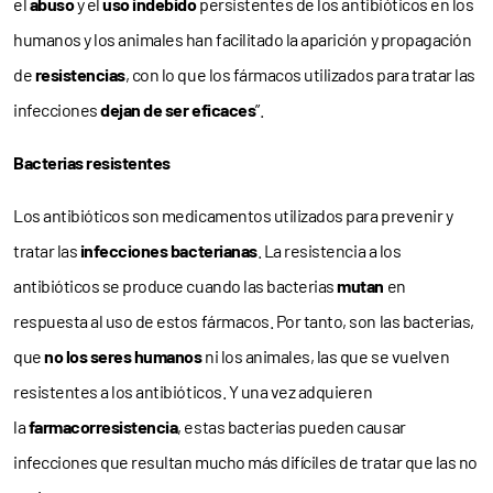
el
abuso
y el
uso indebido
persistentes de los antibióticos en los
humanos y los animales han facilitado la aparición y propagación
de
resistencias
, con lo que los fármacos utilizados para tratar las
infecciones
dejan de ser eficaces
”.
Bacterias resistentes
Los antibióticos son medicamentos utilizados para prevenir y
tratar las
infecciones bacterianas
. La resistencia a los
antibióticos se produce cuando las bacterias
mutan
en
respuesta al uso de estos fármacos. Por tanto, son las bacterias,
que
no los seres humanos
ni los animales, las que se vuelven
resistentes a los antibióticos. Y una vez adquieren
la
farmacorresistencia
, estas bacterias pueden causar
infecciones que resultan mucho más difíciles de tratar que las no