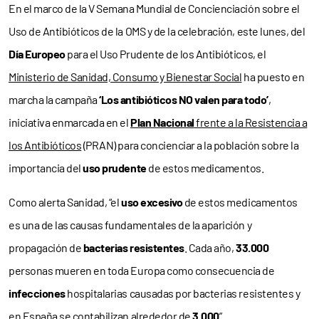
En el marco de la V Semana Mundial de Concienciación sobre el
Uso de Antibióticos de la OMS y de la celebración, este lunes, del
Día Europeo
para el Uso Prudente de los Antibióticos, el
Ministerio de Sanidad, Consumo y Bienestar Social
ha puesto en
marcha la campaña
‘Los antibióticos NO valen para todo’
,
iniciativa enmarcada en el
Plan Nacional
frente a la Resistencia a
los Antibióticos
(PRAN) para concienciar a la población sobre la
importancia del
uso prudente
de estos medicamentos.
Como alerta Sanidad, “el
uso excesivo
de estos medicamentos
es una de las causas fundamentales de la aparición y
propagación de
bacterias resistentes
. Cada año,
33.000
personas mueren en toda Europa como consecuencia de
infecciones
hospitalarias causadas por bacterias resistentes y
en España se contabilizan alrededor de
3.000
”.