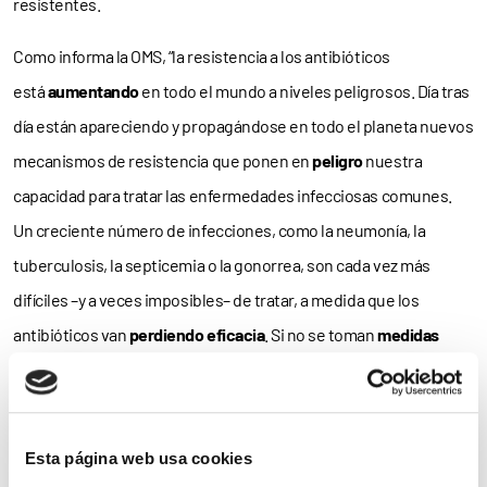
resistentes.
Como informa la OMS, “la resistencia a los antibióticos
está
aumentando
en todo el mundo a niveles peligrosos. Día tras
día están apareciendo y propagándose en todo el planeta nuevos
mecanismos de resistencia que ponen en
peligro
nuestra
capacidad para tratar las enfermedades infecciosas comunes.
Un creciente número de infecciones, como la neumonía, la
tuberculosis, la septicemia o la gonorrea, son cada vez más
difíciles –y a veces imposibles– de tratar, a medida que los
antibióticos van
perdiendo eficacia
. Si no se toman
medidas
urgentes
, el mundo está abocado a una era post-antibióticos en
la que muchas infecciones comunes y lesiones menores
volverán a ser
potencialmente mortales
”.
Esta página web usa cookies