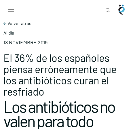
Main Navigation
Skip to content
Volver atrás
Al día
18 NOVIEMBRE 2019
El 36% de los españoles
piensa erróneamente que
los antibióticos curan el
resfriado
Los antibióticos no
valen para todo