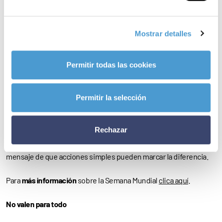
anteriores, la presente Semana Mundial de Concienciación sobre
el Uso de los Antibióticos tendrá por objetivo convertir la
Mostrar detalles
resistencia a los antimicrobianos en una cuestión
sanitaria
reconocida
mundialmente; concienciar sobre la
Permitir todas las cookies
necesidad de
preservar
el poder de los antibióticos mediante
su
uso apropiado
; aumentar el reconocimiento de que las
Permitir la selección
personas, los profesionales de la salud y la agricultura y los
gobiernos deben contribuir a luchar contra la resistencia a los
Rechazar
antibióticos; y alentar el
cambio de conductas
y trasladar el
mensaje de que acciones simples pueden marcar la diferencia.
Para
más información
sobre la Semana Mundial
clica aquí
.
No valen para todo