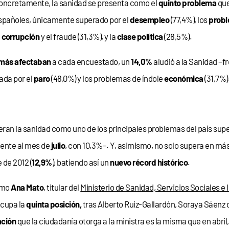
oncretamente, la sanidad se presenta como el
quinto problema
que
spañoles, únicamente superado por el
desempleo
(77,4%), los
prob
a
corrupción
y el fraude (31,3%), y la
clase política
(28,5%).
más afectaban
a cada encuestado, un
14,0%
aludió a la Sanidad –fr
ada por el
paro
(48,0%) y los problemas de índole
económica
(31,7%)
eran la sanidad como uno de los principales problemas del país sup
iente al mes de
julio
, con 10,3%–. Y, asimismo, no solo supera en más
 de 2012 (
12,9%
), batiendo así un
nuevo récord histórico
.
ómo
Ana Mato
, titular del
Ministerio de Sanidad, Servicios Sociales e
ocupa la
quinta posición,
tras Alberto Ruiz-Gallardón, Soraya Sáenz 
ación
que la ciudadanía otorga a la ministra es la misma que en abril