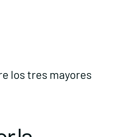
re los tres mayores
r la