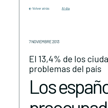
Main Navigation
Skip to content
Volver atrás
Al día
7 NOVIEMBRE 2013
El 13,4% de los ciud
problemas del país
Los españo
preocupado