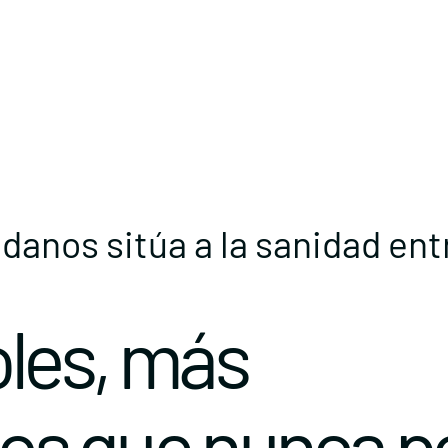
adanos sitúa a la sanidad ent
les, más
s que nunca po