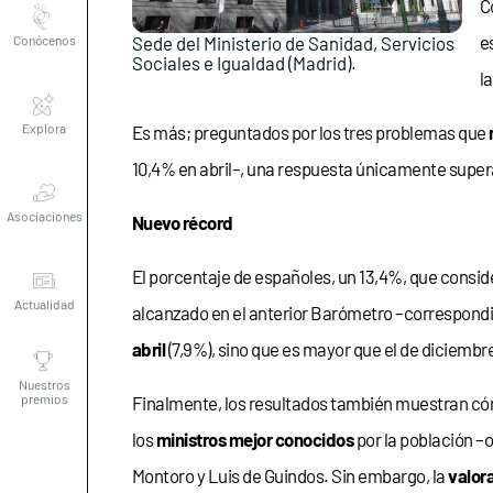
C
e
Sede del Ministerio de Sanidad, Servicios
Sociales e Igualdad (Madrid).
l
Explora
Es más; preguntados por los tres problemas que
10,4% en abril–, una respuesta únicamente super
Asociaciones
Nuevo récord
Actualidad
El porcentaje de españoles, un 13,4%, que consid
alcanzado en el anterior Barómetro –correspond
Nuestros
abril
(7,9%), sino que es mayor que el de diciembre
premios
Finalmente, los resultados también muestran c
los
ministros mejor conocidos
por la población –
Montoro y Luis de Guindos. Sin embargo, la
valor