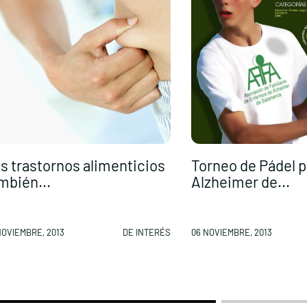
s trastornos alimenticios
Torneo de Pádel p
mbién...
Alzheimer de...
NOVIEMBRE, 2013
DE INTERÉS
06 NOVIEMBRE, 2013