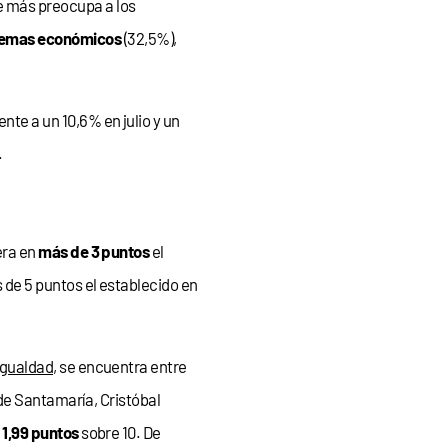
 más preocupa a los
lemas económicos
(32,5%),
ente a un 10,6% en julio y un
.
era en
más de 3 puntos
el
 de 5 puntos el establecido en
 Igualdad
, se encuentra entre
de Santamaría, Cristóbal
,
1,99 puntos
sobre 10. De