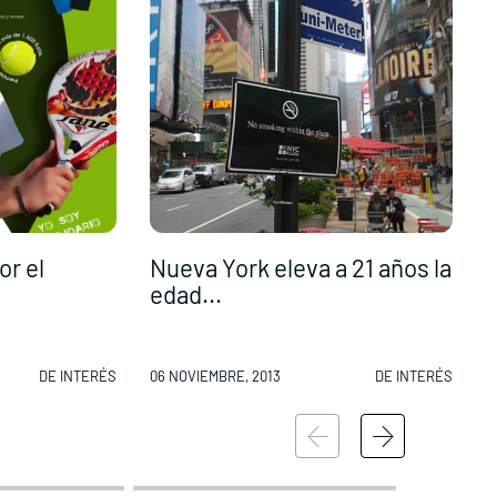
or el
Nueva York eleva a 21 años la
edad...
DE INTERÉS
06 NOVIEMBRE, 2013
DE INTERÉS
0