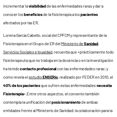
incrementar la
visibilidad
de las enfermedades raras y dar a
conocer los
beneficios
de la fisioterapia a los
pacientes
afectados por las ER.
Lorena García Cabello, vocal del CPFCM y representante de la
Fisioterapia en el Grupo de ER del
Ministerio de
Sanidad
,
Servicios Sociales e Igualdad
, recuerda que «prácticamente todo
fisioterapeuta que no trabaja en la docencia o en la investigación
ha tenido
contacto profesional
con las enfermedades raras; y
como revela el
estudio
ENSERio
, realizado por FEDER en 2010, el
40% de los pacientes
que sufren estas enfermedades
necesita
Fisioterapia
«.
Entre otros aspectos, el convenio también
contempla la unificación del
posicionamiento
de ambas
entidades frente al Ministerio de Sanidad; la colaboración para la