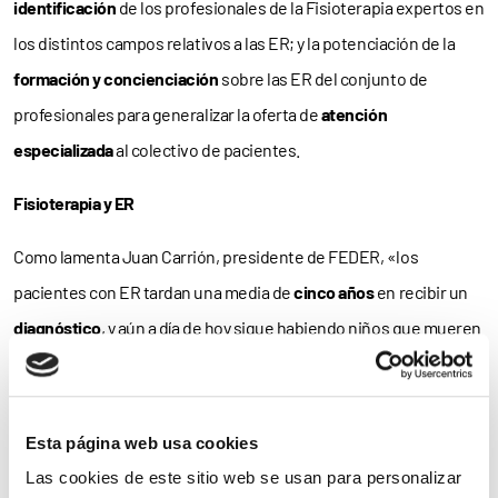
identificación
de los profesionales de la Fisioterapia expertos en
los distintos campos relativos a las ER; y la potenciación de la
formación y concienciación
sobre las ER del conjunto de
profesionales para generalizar la oferta de
atención
especializada
al colectivo de pacientes.
Fisioterapia y ER
Como lamenta Juan Carrión, presidente de FEDER, «los
pacientes con ER tardan una media de
cinco años
en recibir un
diagnóstico
, y aún a día de hoy sigue habiendo niños que mueren
sin saber qué es lo que tenían; y es que la Sanidad Pública no está
pensada para tratar la
enfermedad crónica
y, en este sentido, la
Fisioterapia, que
no queda cubierta
por la Seguridad Social, es
Esta página web usa cookies
fundamental para la
calidad de vida
de nuestros pacientes».
Las cookies de este sitio web se usan para personalizar