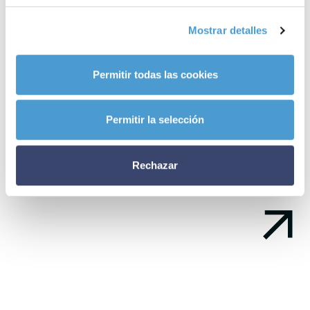
enfermedades raras
son ya miembros activos de Somos
Mostrar detalles
Pacientes. ¿Y la tuya?
Permitir todas las cookies
Noticias
relacionadas
Permitir la selección
Rechazar