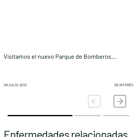
Visitamos el nuevo Parque de Bomberos...
G
09 JULIO, 2013
DE INTERÉS
09
Enfermedades relacionadas