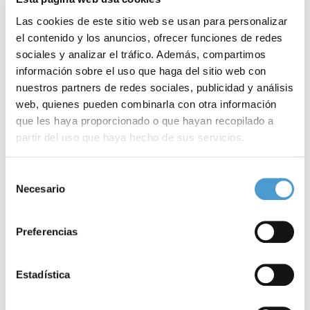
(CEAFA), que se llevó el galardón a la mejor iniciativa de
Las cookies de este sitio web se usan para personalizar
divulgación por el documental ‘
Tengo Alzheimer pero sigo
el contenido y los anuncios, ofrecer funciones de redes
siendo yo
‘. Se trata de una pieza audiovisual de una hora de
sociales y analizar el tráfico. Además, compartimos
información sobre el uso que haga del sitio web con
duración, aproximadamente, protagonizada por miembros del
nuestros partners de redes sociales, publicidad y análisis
Panel de Expertos de Personas con Alzheimer (PEPA), que
web, quienes pueden combinarla con otra información
compartieron sus experiencias desde el momento en que
que les haya proporcionado o que hayan recopilado a
partir del uso que haya hecho de sus servicios.
recibieron el diagnóstico de la enfermedad.
Para más información puede acceder a nuestra
política
Selección
de cookies
.
Necesario
de
consentimiento
Preferencias
Estadística