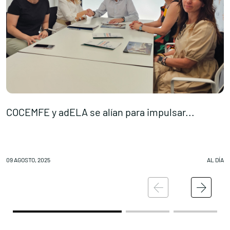
COCEMFE y adELA se alían para impulsar...
E
09 AGOSTO, 2025
AL DÍA
08