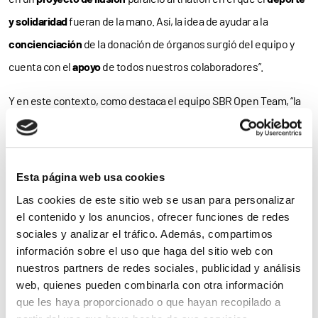
y solidaridad
fueran de la mano. Así, la idea de ayudar a la
concienciación
de la donación de órganos surgió del equipo y
cuenta con el
apoyo
de todos nuestros colaboradores”.
Y en este contexto, como destaca el equipo SBR Open Team, “la
Federación Nacional ALCER es la una de las principales
asociaciones de
pacientes crónicos
. Creada en el año
1976
, fue
el principal impulsor de la actual
Ley de Trasplantes
y el grupo de
Esta página web usa cookies
presión más importante para la
creación
de la
Organización
Las cookies de este sitio web se usan para personalizar
Nacional de Trasplantes
(ONT). Su trabajo desde entonces
el contenido y los anuncios, ofrecer funciones de redes
sociales y analizar el tráfico. Además, compartimos
siempre ha ido encaminado a mejorar la
calidad de vida
de los
información sobre el uso que haga del sitio web con
pacientes renales
y, por ello, promocionar la donación de
nuestros partners de redes sociales, publicidad y análisis
órganos para
trasplantes
es uno de sus fines”.
web, quienes pueden combinarla con otra información
que les haya proporcionado o que hayan recopilado a
Así, “nuestra familia SBR Open Team se sentiría totalmente