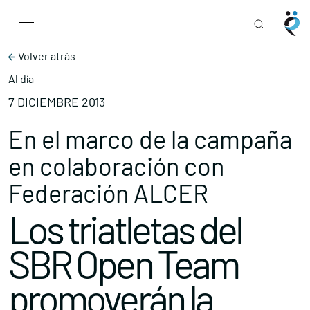
Main Navigation
Skip to content
Volver atrás
Al día
7 DICIEMBRE 2013
En el marco de la campaña
en colaboración con
Federación ALCER
Los triatletas del
SBR Open Team
promoverán la