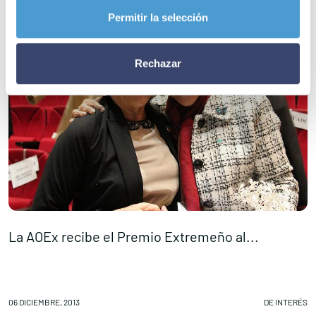
Permitir la selección
Rechazar
La AOEx recibe el Premio Extremeño al...
E
06 DICIEMBRE, 2013
DE INTERÉS
06