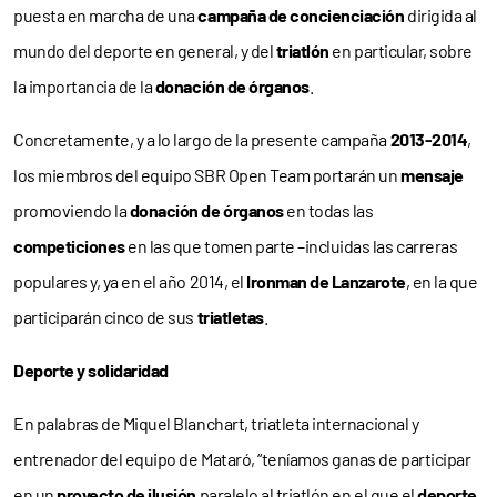
puesta en marcha de una
campaña de concienciación
dirigida al
mundo del deporte en general, y del
triatlón
en particular, sobre
la importancia de la
donación de órganos
.
Concretamente, y a lo largo de la presente campaña
2013-2014
,
los miembros del equipo SBR Open Team portarán un
mensaje
promoviendo la
donación de órganos
en todas las
competiciones
en las que tomen parte –incluidas las carreras
populares y, ya en el año 2014, el
Ironman de Lanzarote
, en la que
participarán cinco de sus
triatletas
.
Deporte y solidaridad
En palabras de Miquel Blanchart, triatleta internacional y
entrenador del equipo de Mataró, “teníamos ganas de participar
en un
proyecto de ilusión
paralelo al triatlón en el que el
deporte