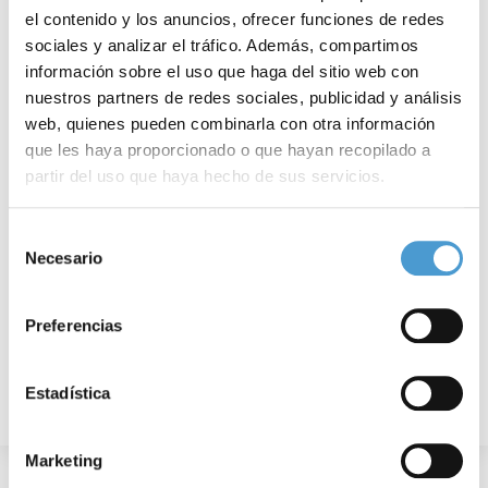
el contenido y los anuncios, ofrecer funciones de redes
sociales y analizar el tráfico. Además, compartimos
información sobre el uso que haga del sitio web con
nuestros partners de redes sociales, publicidad y análisis
web, quienes pueden combinarla con otra información
que les haya proporcionado o que hayan recopilado a
Todo sobre los Premios Somos Pacientes...
A
partir del uso que haya hecho de sus servicios.
Para más información puede acceder a nuestra
política
Selección
de cookies
.
Necesario
27 NOVIEMBRE, 2019
ASOCIACIONES DE PACIENTES
27
de
consentimiento
Preferencias
Estadística
Marketing