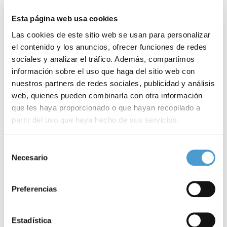
Esta página web usa cookies
Las cookies de este sitio web se usan para personalizar
el contenido y los anuncios, ofrecer funciones de redes
sociales y analizar el tráfico. Además, compartimos
información sobre el uso que haga del sitio web con
nuestros partners de redes sociales, publicidad y análisis
web, quienes pueden combinarla con otra información
que les haya proporcionado o que hayan recopilado a
partir del uso que haya hecho de sus servicios.
Para más información puede acceder a nuestra
política
Selección
Carrera solidaria a favor de la AOEx y...
E
de cookies
.
Necesario
de
consentimiento
Preferencias
23 DICIEMBRE, 2015
DE INTERÉS
23
Estadística