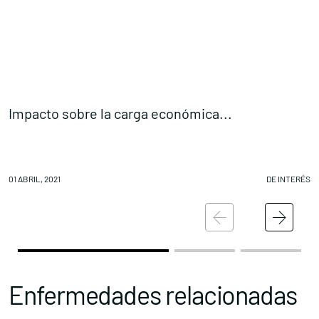
Impacto sobre la carga económica...
C
01 ABRIL, 2021
DE INTERÉS
30
Enfermedades relacionadas