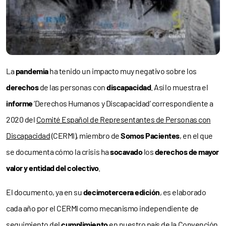
La
pandemia
ha tenido un impacto muy negativo sobre los
derechos
de las personas con
discapacidad
. Así lo muestra el
informe
‘Derechos Humanos y Discapacidad’ correspondiente a
2020 del
Comité Español de Representantes de Personas con
Discapacidad
(CERMI), miembro de
Somos Pacientes
, en el que
se documenta cómo la crisis ha
socavado
los
derechos de mayor
valor y entidad del colectivo
.
El documento, ya en su
decimotercera edición
, es elaborado
cada año por el CERMI como mecanismo independiente de
seguimiento del
cumplimiento
en nuestro país de la
Convención