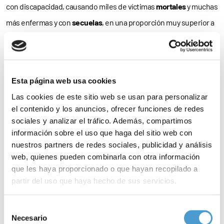
con discapacidad, causando miles de víctimas
mortales
y muchas
más enfermas y con
secuelas
, en una proporción muy superior a
la que correspondería al peso social de este grupo poblacional.
Asimismo, como denuncia el CERMI, “también ha socavado el
derecho a la salud
, a la asistencia sanitaria
sin discriminaciones
Esta página web usa cookies
ni exclusiones
por motivos bastardos, que ha sido de los más
Las cookies de este sitio web se usan para personalizar
el contenido y los anuncios, ofrecer funciones de redes
laminados durante esta crisis. Denegaciones de atención,
sociales y analizar el tráfico. Además, compartimos
selección
en función de las características de la persona
información sobre el uso que haga del sitio web con
enferma, rechazando a quienes por presentar una discapacidad
nuestros partners de redes sociales, publicidad y análisis
web, quienes pueden combinarla con otra información
o tener una
edad avanzada
se consideraba que
su vida era de
que les haya proporcionado o que hayan recopilado a
inferior valor
frente a otras más aventajadas”.
partir del uso que haya hecho de sus servicios.
Y también ha mermado el
derecho a la información
y a la
Para más información puede acceder a nuestra
política
Selección
comunicación, con medios y canales, incluidos algunos públicos,
de cookies
.
Necesario
de