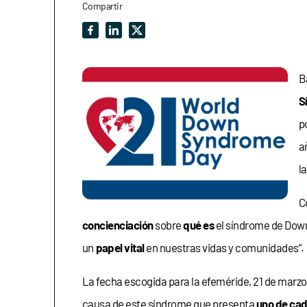
Compartir
B
S
p
a
l
C
concienciación
sobre
qué es
el síndrome de Dow
un
papel vital
en nuestras vidas y comunidades”.
La fecha escogida para la efeméride, 21 de marzo
causa de este síndrome que presenta
uno de cad