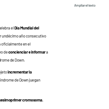
Ampliar el texto
celebra el
Día Mundial del
r undécimo año consecutivo
a oficialmente en el
vo de
concienciar e informar
a
ndrome de Down.
bjeto
incrementar la
 síndrome de Down juegan
 vigesimoprimer cromosoma
,