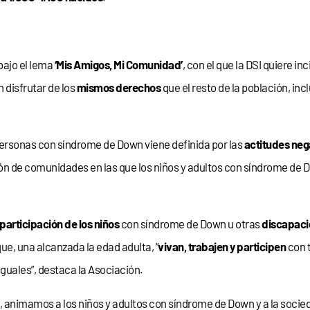
bajo el lema
‘Mis Amigos, Mi Comunidad’
, con el que la DSI quiere in
n disfrutar de los
mismos derechos
que el resto de la población, inc
personas con síndrome de Down viene definida por las
actitudes neg
ción de comunidades en las que los niños y adultos con síndrome de
participación de los niños
con síndrome de Down u otras
discapac
que, una alcanzada la edad adulta, “
vivan, trabajen y participen
con 
guales”, destaca la Asociación.
al, animamos a los niños y adultos con síndrome de Down y a la socied