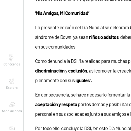
‘Mis Amigos, Mi Comunidad’
La presente edición del Día Mundial se celebrará 
síndrome de Down, ya sean
niños o adultos
, debe
en sus comunidades.
Conócenos
Como denuncia la DSI, “la realidad para muchas 
discriminación
y
exclusión
, así como en la crea
Explora
plenamente con sus
iguales
”.
En consecuencia, se hace necesario fomentar la
Asociaciones
aceptación y respeto
por los demás y posibilitar 
personal en sus sociedades junto a sus amigos e i
Actualidad
Por todo ello, concluye la DSI, “en este Día Mundi