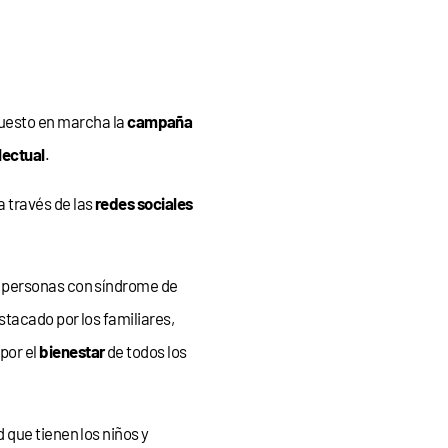
uesto en marcha la
campaña
lectual
.
 través de las
redes sociales
 personas con síndrome de
stacado por los familiares,
por el
bienestar
de todos los
 que tienen los niños y