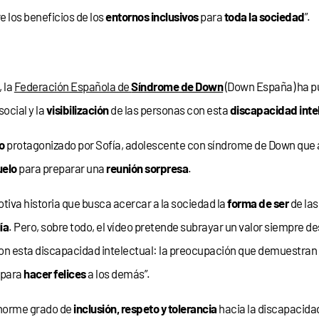
e los beneficios de los
entornos inclusivos
para
toda la sociedad
”.
, la
Federación Española de
Síndrome de Down
(Down España) ha p
ocial y la
visibilización
de las personas con esta
discapacidad inte
o
protagonizado por Sofía, adolescente con síndrome de Down que a
uelo
para preparar una
reunión sorpresa
.
iva historia que busca acercar a la sociedad la
forma de ser
de las
ía
. Pero, sobre todo, el vídeo pretende subrayar un valor siempre de
n esta discapacidad intelectual: la preocupación que demuestran 
 para
hacer felices
a los demás”.
enorme grado de
inclusión, respeto y tolerancia
hacia la discapacidad