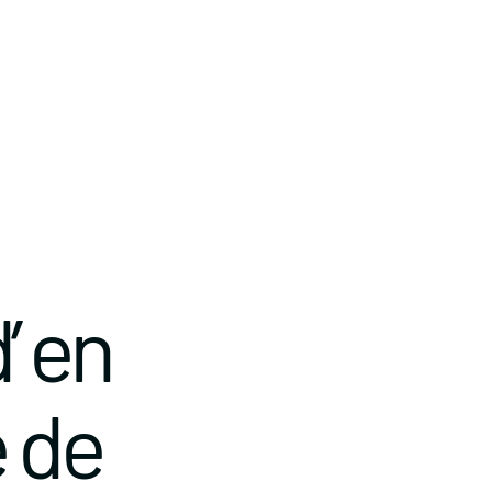
’ en
e de