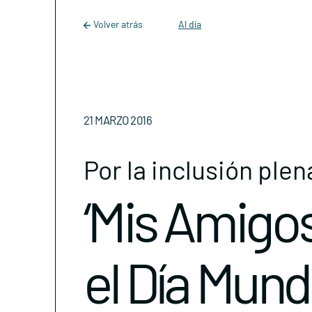
Main Navigation
Skip to content
Volver atrás
Al día
21 MARZO 2016
Por la inclusión plen
‘Mis Amigo
el Día Mund