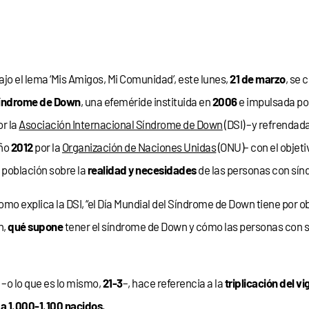
ajo el lema ‘Mis Amigos, Mi Comunidad’, este lunes,
21 de marzo
, se 
índrome de Down
, una efeméride instituida en
2006
e impulsada po
or la
Asociación Internacional Síndrome de Down
(DSI) –y refrendad
ño
2012
por la
Organización de Naciones Unidas
(ONU)– con el objeti
a población sobre la
realidad y necesidades
de las personas con sí
omo explica la DSI, “el Día Mundial del Síndrome de Down tiene por o
n,
qué supone
tener el síndrome de Down y cómo las personas con
 –o lo que es lo mismo,
21-3
–, hace referencia a la
triplicación del
a 1.000-1.100 nacidos
.