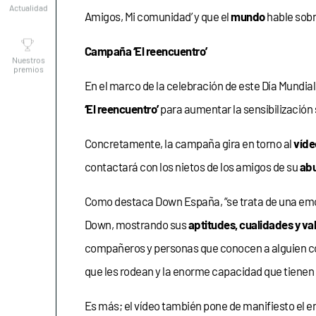
Amigos, Mi comunidad’ y que el
mundo
hable sobr
Nuestros
premios
Campaña ‘El reencuentro’
En el marco de la celebración de este Día Mundial
‘El reencuentro’
para aumentar la sensibilización s
Concretamente, la campaña gira en torno al
víde
contactará con los nietos de los amigos de su
ab
Como destaca Down España, “se trata de una emot
Down, mostrando sus
aptitudes, cualidades y val
compañeros y personas que conocen a alguien co
que les rodean y la enorme capacidad que tienen
Es más; el vídeo también pone de manifiesto el 