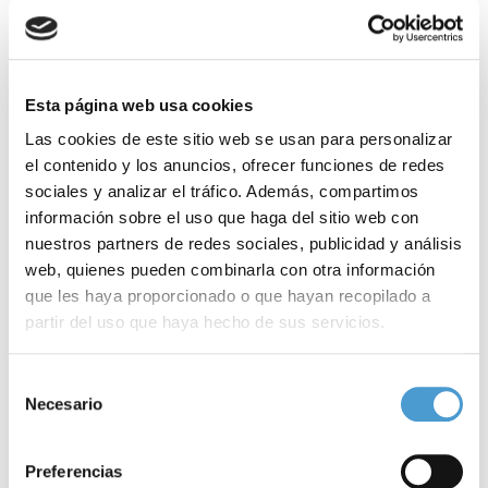
clica aquí
.
Epilepsia infantil
Esta página web usa cookies
El síndrome de Dravet, también conocido como
epilepsia
Las cookies de este sitio web se usan para personalizar
el contenido y los anuncios, ofrecer funciones de redes
mioclónica severa de la infancia
y cuyo octavo Día Mundial se
sociales y analizar el tráfico. Además, compartimos
celebrará el 23 de junio con la participación de asociaciones de
información sobre el uso que haga del sitio web con
pacientes de países de todo el planeta –entre las mismas,
nuestros partners de redes sociales, publicidad y análisis
web, quienes pueden combinarla con otra información
la
Asociación de Voluntarios en favor del
Síndrome de
que les haya proporcionado o que hayan recopilado a
Dravet
(ApoyoDravet), miembro de
Somos Pacientes
–
partir del uso que haya hecho de sus servicios.
conlleva graves
retrasos cognitivos
–hasta el 60% de los
Para más información puede acceder a nuestra
política
afectados padece retraso mental grave–, retraso en el lenguaje
Selección
de cookies
.
Necesario
de
y
alteraciones motoras
graves.
consentimiento
Como informa la Fundación Síndrome de Dravet, “esta
Preferencias