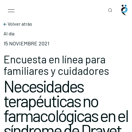
Main Navigation
Skip to content
Volver atrás
Al día
15 NOVIEMBRE 2021
Encuesta en línea para
familiares y cuidadores
Necesidades
terapéuticas no
farmacológicas en el
síndrome de Dravet