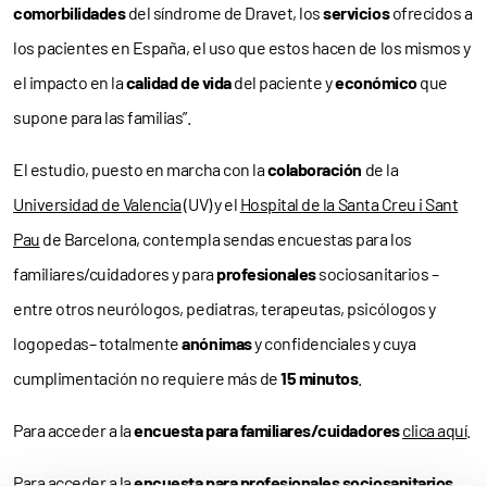
comorbilidades
del síndrome de Dravet, los
servicios
ofrecidos a
los pacientes en España, el uso que estos hacen de los mismos y
el impacto en la
calidad de vida
del paciente y
económico
que
supone para las familias”.
El estudio, puesto en marcha con la
colaboración
de la
Universidad de Valencia
(UV) y el
Hospital de la Santa Creu i Sant
Pau
de Barcelona, contempla sendas encuestas para los
familiares/cuidadores y para
profesionales
sociosanitarios –
entre otros neurólogos, pediatras, terapeutas, psicólogos y
logopedas– totalmente
anónimas
y confidenciales y cuya
cumplimentación no requiere más de
15 minutos
.
Para acceder a la
encuesta para
familiares/cuidadores
clica aquí
.
Para acceder a la
encuesta para profesionales sociosanitarios