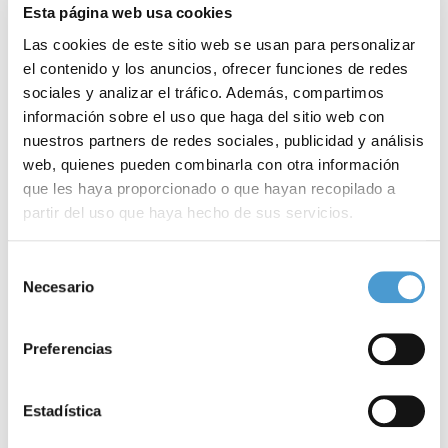
Esta página web usa cookies
Las cookies de este sitio web se usan para personalizar
el contenido y los anuncios, ofrecer funciones de redes
sociales y analizar el tráfico. Además, compartimos
información sobre el uso que haga del sitio web con
nuestros partners de redes sociales, publicidad y análisis
web, quienes pueden combinarla con otra información
que les haya proporcionado o que hayan recopilado a
partir del uso que haya hecho de sus servicios.
Nueva estructura del Ministerio de...
L
Para más información puede acceder a nuestra
política
Selección
de cookies
.
Necesario
de
consentimiento
05 AGOSTO, 2020
DE INTERÉS
04
Preferencias
Estadística