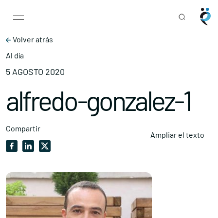
Main Navigation
Skip to content
Volver atrás
Al día
5 AGOSTO 2020
alfredo-gonzalez-1
Compartir
Ampliar el texto