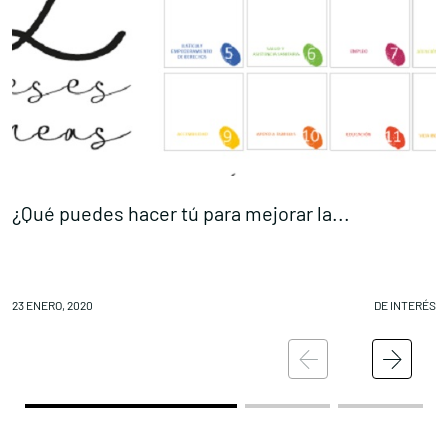
¿Qué puedes hacer tú para mejorar la...
E
23 ENERO, 2020
DE INTERÉS
23