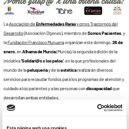
La
Asociación de
Enfermedades Raras
y otros Trastornos del
Desarrollo
(Asociación D’genes), miembro de
Somos Pacientes
, y
la
Fundación Francisco Munuera
organizan este domingo,
26 de
enero
, en
Alhama de Murcia
(Murcia), la segunda edición de la
iniciativa
‘Solidari@s x los pelos’
, en la que profesionales del
mundo de la
peluquería
y de la
estética
realizarán diversos
servicios para recaudar fondos para los programas de atención y
cuidado a los pacientes y a las personas con
discapacidad
que
desarrollan ambas entidades.
Como explica D’genes, “Alhama de Murcia se pone guapa por
una
buena causa
. Por ello animamos a la
participación
en esta
Esta página web usa cookies