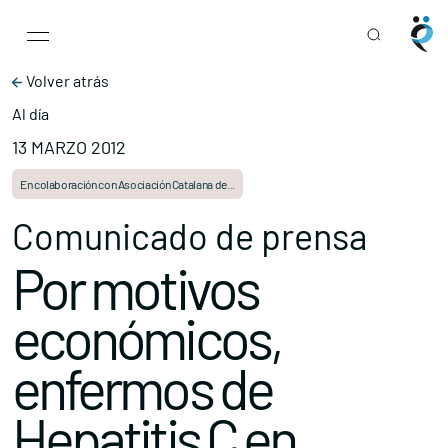
Main Navigation
Skip to content
Volver atrás
Al día
13 MARZO 2012
En colaboración con Asociación Catalana de...
Comunicado de prensa
Por motivos
económicos,
enfermos de
Hepatitis C en