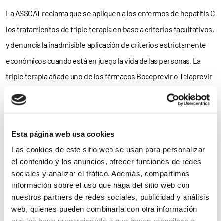
La ASSCAT reclama que se apliquen a los enfermos de hepatitis C
los tratamientos de triple terapia en base a criterios facultativos,
y denuncia la inadmisible aplicación de criterios estrictamente
económicos cuando está en juego la vida de las personas. La
triple terapia añade uno de los fármacos Boceprevir o Telaprevir
al tratamiento tradicional de doble terapia con Interferón
pegilado y Ribavirina.
La hepatitis C, además de tener una elevada prevalencia en la
Esta página web usa cookies
población general, es una enfermedad potencialmente curable.
Las cookies de este sitio web se usan para personalizar
el contenido y los anuncios, ofrecer funciones de redes
Su tratamiento es limitado en el tiempo, con indicaciones y
sociales y analizar el tráfico. Además, compartimos
criterios de parada bien establecidos si el paciente no tiene la
información sobre el uso que haga del sitio web con
respuesta antiviral esperada, la cual se diagnostica mediante
nuestros partners de redes sociales, publicidad y análisis
web, quienes pueden combinarla con otra información
análisis en las primeras semanas de terapia. Están en estudio
que les haya proporcionado o que hayan recopilado a