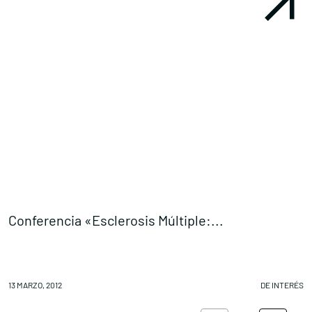
Conferencia «Esclerosis Múltiple:...
A
13 MARZO, 2012
DE INTERÉS
12