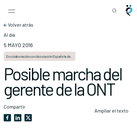
Main Navigation
Skip to content
Volver atrás
Al día
5 MAYO 2016
En colaboración con Asociación Española de...
Posible marcha del
gerente de la ONT
Compartir
Ampliar el texto