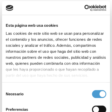
Esta página web usa cookies
Las cookies de este sitio web se usan para personalizar
el contenido y los anuncios, ofrecer funciones de redes
sociales y analizar el tráfico. Además, compartimos
información sobre el uso que haga del sitio web con
nuestros partners de redes sociales, publicidad y análisis
web, quienes pueden combinarla con otra información
que les haya proporcionado o que hayan recopilado a
partir del uso que haya hecho de sus servicios.
Para más información puede acceder a nuestra
política
Selección
de cookies
.
Necesario
de
consentimiento
Trabajo de las fuerzas de seguridad...
P
Preferencias