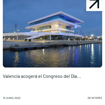
Valencia acogerá el Congreso del Día...
N
13 JUNIO, 2022
DE INTERÉS
11