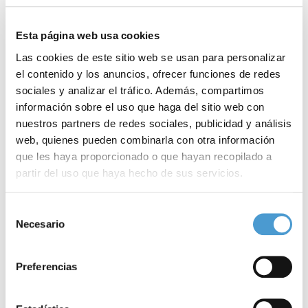
raras.
Esta página web usa cookies
– Premio a la
Mejor trayectoria profesional
en el campo de las
Las cookies de este sitio web se usan para personalizar
enfermedades raras.
el contenido y los anuncios, ofrecer funciones de redes
sociales y analizar el tráfico. Además, compartimos
– Premio al
Mejor proyecto de divulgación, difusión y/o
información sobre el uso que haga del sitio web con
sensibilización
sobre enfermedades raras.
nuestros partners de redes sociales, publicidad y análisis
web, quienes pueden combinarla con otra información
–
Premio honorífico a un organismo público
por su labor en dar
que les haya proporcionado o que hayan recopilado a
partir del uso que haya hecho de sus servicios.
visibilidad a las enfermedades raras.
Para más información puede acceder a nuestra
política
Las tres primeras categorías cuentan con una dotación de
2.500
Selección
de cookies
.
Necesario
de
euros
para el ganador y
800 euros
para el finalista que serán
consentimiento
entregados en el acto programado por la Asociación para el
Preferencias
próximo mes de
noviembre
.