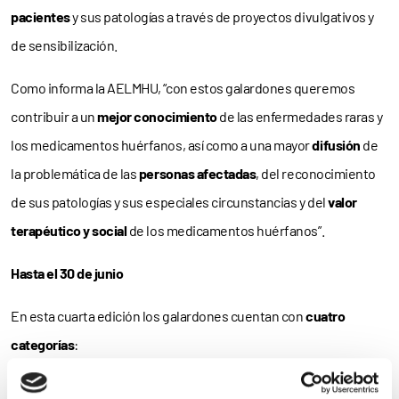
pacientes
y sus patologías a través de proyectos divulgativos y
de sensibilización.
Como informa la AELMHU, “con estos galardones queremos
contribuir a un
mejor conocimiento
de las enfermedades raras y
los medicamentos huérfanos, así como a una mayor
difusión
de
la problemática de las
personas
afectadas
, del reconocimiento
de sus patologías y sus especiales circunstancias y del
valor
terapéutico y social
de los medicamentos huérfanos”.
Hasta el 30 de junio
En esta cuarta edición los galardones cuentan con
cuatro
categorías
:
– Premio al
Mejor proyecto asistencial
sobre enfermedades