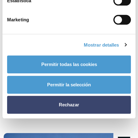
Para
consultar las bases
pincha aquí
.
Estadística
Para
presentar tu candidatura
hazlo aquí
–el plazo finaliza el
30 de
Marketing
junio
.
– A día de hoy,
1
1
0
asociaciones de pacientes dedicadas a las
Mostrar detalles
enfermedades raras
son ya miembros activos de Somos
Pacientes. ¿Y la tuya?
Permitir todas las cookies
Noticias
Permitir la selección
relacionadas
Rechazar