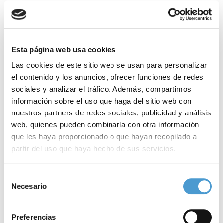
Esta página web usa cookies
Las cookies de este sitio web se usan para personalizar
el contenido y los anuncios, ofrecer funciones de redes
sociales y analizar el tráfico. Además, compartimos
información sobre el uso que haga del sitio web con
nuestros partners de redes sociales, publicidad y análisis
web, quienes pueden combinarla con otra información
que les haya proporcionado o que hayan recopilado a
partir del uso que haya hecho de sus servicios.
Para más información puede acceder a nuestra
política
Selección
de cookies
.
Necesario
de
consentimiento
Proyecto ‘Piso de acogida y...
E
Preferencias