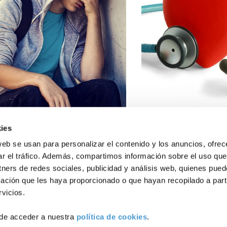
Conócenos
Explora
Asociacion
Actualidad
Nuestros p
ies
urociencia y salud
‘Cardioayuda’: una
ocional: nuevas...
web se usan para personalizar el contenido y los anuncios, ofrec
ar el tráfico. Además, compartimos información sobre el uso que
Política de Privacidad
Política de Cookies
Aviso lega
tners de redes sociales, publicidad y análisis web, quienes pue
ación que les haya proporcionado o que hayan recopilado a parti
ENERO, 2025
ARTÍCULOS
15 ENERO, 2025
vicios.
de acceder a nuestra
política de cookies
.