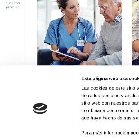
Esta página web usa cook
Ya está operativo el
Ne
Reglamento...
em
Las cookies de este sitio 
de redes sociales y analiz
sitio web con nuestros par
combinarla con otra inform
16 ENERO, 2025
AL DÍA
16 
que haya hecho de sus ser
Contacta
Para más información pue