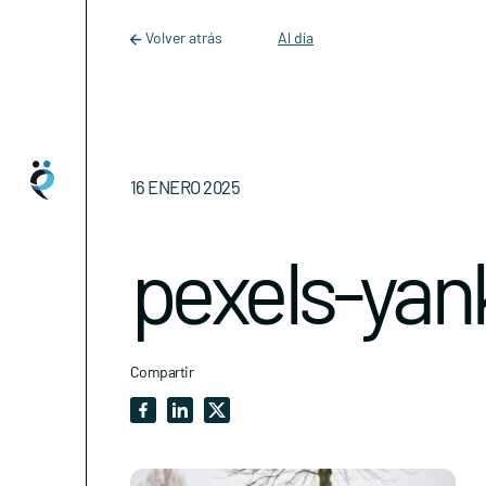
Main Navigation
Skip to content
Volver atrás
Al día
16 ENERO 2025
pexels-yan
Compartir