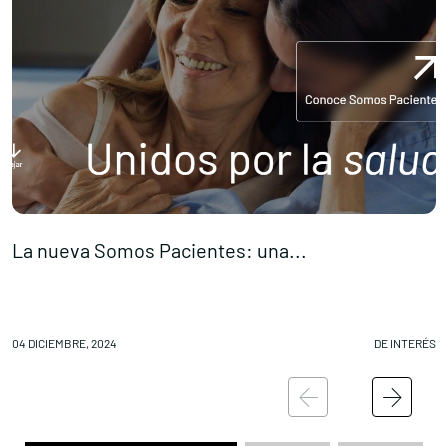
La nueva Somos Pacientes: una...
R
04 DICIEMBRE, 2024
DE INTERÉS
03