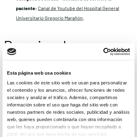
paciente:
Canal de Youtube del Hospital General
Universitario Gregorio Marañón
.
Premio a la
Personalidad
Esta página web usa cookies
Las cookies de este sitio web se usan para personalizar
Por último, el
Premio a la Personalidad destacada por su apoyo al
el contenido y los anuncios, ofrecer funciones de redes
sociales y analizar el tráfico. Además, compartimos
paciente
se le otorgó al actor, humorista, presentador y escritor
información sobre el uso que haga del sitio web con
Ángel Martín, por los esfuerzos realizados en el último año con el
nuestros partners de redes sociales, publicidad y análisis
fin de dar visibilidad y desestigmatizar las enfermedades de
web, quienes pueden combinarla con otra información
que les haya proporcionado o que hayan recopilado a
salud mental.
partir del uso que haya hecho de sus servicios.