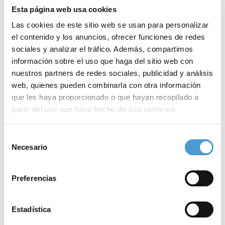
Esta página web usa cookies
Las cookies de este sitio web se usan para personalizar
el contenido y los anuncios, ofrecer funciones de redes
sociales y analizar el tráfico. Además, compartimos
información sobre el uso que haga del sitio web con
nuestros partners de redes sociales, publicidad y análisis
web, quienes pueden combinarla con otra información
que les haya proporcionado o que hayan recopilado a
partir del uso que haya hecho de sus servicios.
Navegando hacia la esperanza en las...
E
Para más información puede acceder a nuestra
política
Selección
de cookies
.
Necesario
de
consentimiento
15 MAYO, 2023
ASOCIACIONES DE PACIENTES
14
Preferencias
Estadística