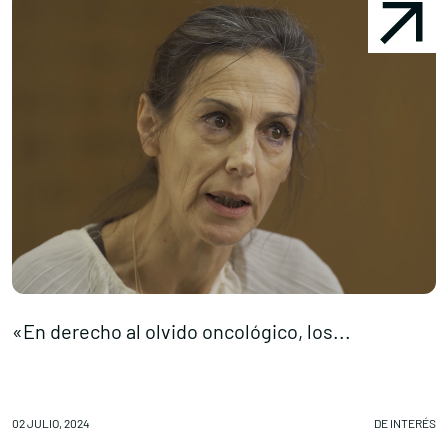
«En derecho al olvido oncológico, los...
E
Conócenos
Explora
02 JULIO, 2024
DE INTERÉS
01
Asociaciones