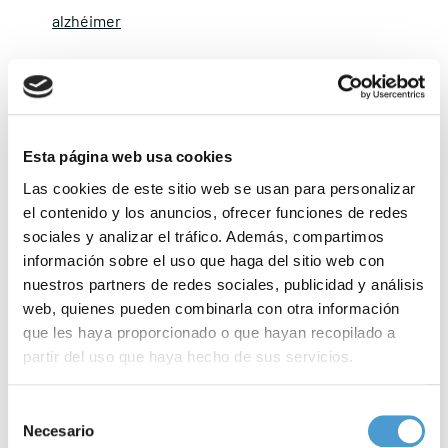
alzhéimer
Además, es esencial mantener las
rutinas diarias
. Las
alteraciones en los horarios de comida y descanso pueden
incrementar el estrés y la confusión en los pacientes con
Esta página web usa cookies
alzhéimer. La planificación anticipada de actividades y salidas
Las cookies de este sitio web se usan para personalizar
puede ayudar a evitar situaciones estresantes y a mantener un
el contenido y los anuncios, ofrecer funciones de redes
nivel de funcionalidad más estable.
sociales y analizar el tráfico. Además, compartimos
información sobre el uso que haga del sitio web con
Desplazamientos
nuestros partners de redes sociales, publicidad y análisis
web, quienes pueden combinarla con otra información
que les haya proporcionado o que hayan recopilado a
Los desplazamientos y estancias en nuevos entornos también
partir del uso que haya hecho de sus servicios.
pueden ser complicados. Si la logística familiar requiere pasar
tiempo en casa de un familiar o en un establecimiento turístico,
Para más información puede acceder a nuestra
política
Selección
de cookies
.
es importante que los anfitriones comprendan las
rutinas y
Necesario
de