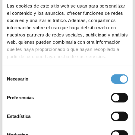
Las cookies de este sitio web se usan para personalizar
el contenido y los anuncios, ofrecer funciones de redes
sociales y analizar el tráfico. Además, compartimos
información sobre el uso que haga del sitio web con
nuestros partners de redes sociales, publicidad y análisis
web, quienes pueden combinarla con otra información
que les haya proporcionado o que hayan recopilado a
partir del uso que haya hecho de sus servicios.
Únete a la marea azul y muévete por...
R
Para más información puede acceder a nuestra
política
Selección
de cookies
.
Necesario
de
consentimiento
05 SEPTIEMBRE, 2022
DE INTERÉS
05
Preferencias
Estadística
Marketing