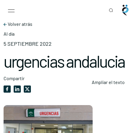
Main Navigation
Skip to content
Volver atrás
Al día
5 SEPTIEMBRE 2022
urgencias andalucia
Compartir
Ampliar el texto