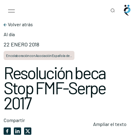
Main Navigation
Skip to content
Volver atrás
Al día
22 ENERO 2018
En colaboración con Asociación Española de...
Resolución beca
Stop FMF-Serpe
2017
Compartir
Ampliar el texto