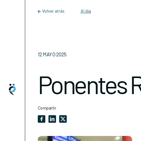
Main Navigation
Skip to content
Volver atrás
Al día
12 MAYO 2025
Ponentes 
Compartir