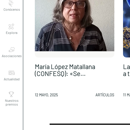
Conócenos
Explora
Asociaciones
María López Matallana
La
Actualidad
(CONFESQ): «Se...
a 
Nuestros
12 MAYO, 2025
ARTÍCULOS
11 M
premios