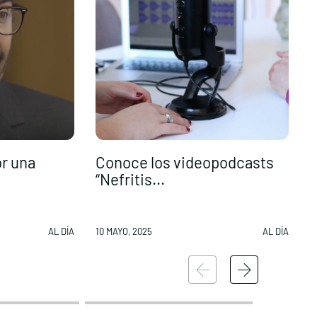
or una
Conoce los videopodcasts
“Nefritis...
AL DÍA
10 MAYO, 2025
AL DÍA
1