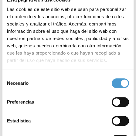
Las cookies de este sitio web se usan para personalizar
el contenido y los anuncios, ofrecer funciones de redes
sociales y analizar el tráfico. Además, compartimos
información sobre el uso que haga del sitio web con
nuestros partners de redes sociales, publicidad y análisis
web, quienes pueden combinarla con otra información
que les haya proporcionado o que hayan recopilado a
partir del uso que haya hecho de sus servicios.
Uno de cada mil niños en España...
A
Para más información puede acceder a nuestra
política
Selección
de cookies
.
Necesario
de
consentimiento
18 MARZO, 2024
DE INTERÉS
18
Preferencias
Estadística