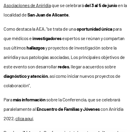
Asociaciones de Aniridia
que se celebrará
del 3 al 5 de junio
en la
localidad de
San Juan de Alicante
.
Como destaca la AEA, “se trata de una
oportunidad única
para
que médicos e
investigadores
expertos se reúnan y compartan
sus últimos
hallazgos
y proyectos de investigación sobre la
aniridia y sus patologías asociadas. Los principales objetivos de
este evento son desarrollar
redes
, llegar a acuerdos sobre
diagnóstico y atención
, así como iniciar nuevos proyectos de
colaboración”.
Para
más información
sobre la Conferencia, que se celebrará
paralelamente al
Encuentro de Familias y Jóvenes
con Aniridia
2022,
clica aquí
.