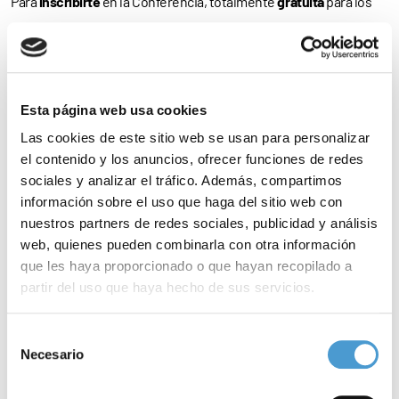
Para
inscribirte
en la Conferencia, totalmente
gratuita
para los
pacientes asociados a la AEA,
clica aquí
.
¿Qué es la aniridia?
Esta página web usa cookies
La aniridia es una patología
congénita, hereditaria, crónica e
Las cookies de este sitio web se usan para personalizar
invalidante
que afecta sobre todo al órgano visual, presentando
el contenido y los anuncios, ofrecer funciones de redes
estructuras oculares mal desarrolladas, siendo la más evidente
sociales y analizar el tráfico. Además, compartimos
la
falta parcial o total del iris
en ambos ojos y gran fotofobia.
información sobre el uso que haga del sitio web con
nuestros partners de redes sociales, publicidad y análisis
Además, y ya en el momento del nacimiento, se presentan o
web, quienes pueden combinarla con otra información
comienzan a desarrollarse otras
patologías visuales
como
que les haya proporcionado o que hayan recopilado a
las
cataratas
o el
glaucoma
, entre otras.
partir del uso que haya hecho de sus servicios.
Como apunta la
Federación Española de
Enfermedades
Para más información puede acceder a nuestra
política
Selección
de cookies
.
Necesario
Raras
(FEDER), miembro de
Somos Pacientes
, “la incidencia de la
de
consentimiento
aniridia es de
1 caso por cada 100.000 nacimientos
. También se