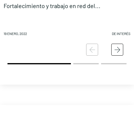
Fortalecimiento y trabajo en red del...
R
19 ENERO, 2022
DE INTERÉS
19