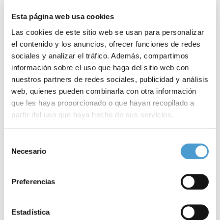
Esta página web usa cookies
Las cookies de este sitio web se usan para personalizar
el contenido y los anuncios, ofrecer funciones de redes
sociales y analizar el tráfico. Además, compartimos
información sobre el uso que haga del sitio web con
nuestros partners de redes sociales, publicidad y análisis
web, quienes pueden combinarla con otra información
que les haya proporcionado o que hayan recopilado a
partir del uso que haya hecho de sus servicios.
Para más información puede acceder a nuestra
política
Concurso creativo sobre diabetes
F
Selección
de cookies
.
Necesario
de
consentimiento
Preferencias
01 ABRIL, 2020
DE INTERÉS
01
Estadística