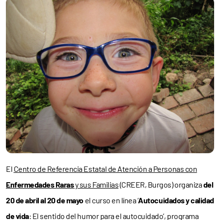
El
Centro de Referencia Estatal de Atención a Personas con
Enfermedades Raras
y sus Familias
(CREER, Burgos) organiza
del
20 de abril al 20 de mayo
el curso en línea ‘
Autocuidados y calidad
de vida
: El sentido del humor para el autocuidado’, programa