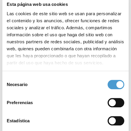
Esta página web usa cookies
Para
inscribirte
pincha aquí
–el plazo finaliza el próximo lunes,
11
Las cookies de este sitio web se usan para personalizar
el contenido y los anuncios, ofrecer funciones de redes
de abril
.
sociales y analizar el tráfico. Además, compartimos
información sobre el uso que haga del sitio web con
– A día de hoy,
110 asociaciones de pacientes dedicadas a las
nuestros partners de redes sociales, publicidad y análisis
enfermedades raras
son ya miembros activos de Somos
web, quienes pueden combinarla con otra información
Pacientes. ¿Y la tuya?
que les haya proporcionado o que hayan recopilado a
partir del uso que haya hecho de sus servicios.
Noticias
Para más información puede acceder a nuestra
política
Selección
de cookies
.
Necesario
relacionadas
de
consentimiento
Preferencias
Estadística