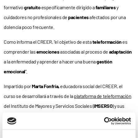
formativo
gratuito
específicamente dirigido a
familiares
y
cuidadores no profesionales de
pacientes
afectados por una
dolencia poco frecuente.
Como informa el CREER, “el objetivo de esta
teleformación
es
comprender las
emociones
asociadas al proceso de
adaptación
a la enfermedad y aprender a hacer una buena
gestión
emocional
”.
Impartido por
Marta Fonfría,
educadora social del CREER, el
curso se desarrollará a través de la
plataforma de teleformación
del Instituto de Mayores y Servicios Sociales (
IMSERSO
) y sus
alumnos
recibirán
documentación y recursos
para adquirir
conocimientos básicos sobre los efectos de la
risa
y la
importancia de una
actitud positiva y optimista
.