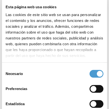
Raras’ del 30 de
Esta página web usa cookies
mayo de 2019,
Las cookies de este sitio web se usan para personalizar
dirigido y
el contenido y los anuncios, ofrecer funciones de redes
sociales y analizar el tráfico. Además, compartimos
presentado por Antonio G. Armas, abordó el síndrome de Clovet
información sobre el uso que haga del sitio web con
y la farmacogenética. En el programa participaron los doctores
nuestros partners de redes sociales, publicidad y análisis
Martínez-González y Sabater.
web, quienes pueden combinarla con otra información
que les haya proporcionado o que hayan recopilado a
Reproductor
partir del uso que haya hecho de sus servicios.
de
00:00
00:00
audio
Para más información puede acceder a nuestra
política
Selección
de cookies
.
Necesario
de
consentimiento
Preferencias
Noticias
relacionadas
Estadística