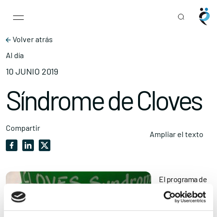
Main Navigation
Skip to content
Volver atrás
Al día
10 JUNIO 2019
Síndrome de Cloves
Compartir
Ampliar el texto
El programa de
radio
‘Enfermedades