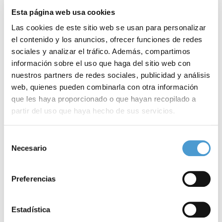
Esta página web usa cookies
Las cookies de este sitio web se usan para personalizar
el contenido y los anuncios, ofrecer funciones de redes
sociales y analizar el tráfico. Además, compartimos
información sobre el uso que haga del sitio web con
nuestros partners de redes sociales, publicidad y análisis
web, quienes pueden combinarla con otra información
que les haya proporcionado o que hayan recopilado a
partir del uso que haya hecho de sus servicios.
Productos de apoyo en 3D para avanzar...
I
Para más información puede acceder a nuestra
política
Selección
de cookies
.
Necesario
de
consentimiento
Preferencias
27 NOVIEMBRE, 2023
DE INTERÉS
27
Estadística