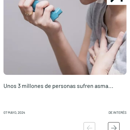
Unos 3 millones de personas sufren asma...
«
07 MAYO, 2024
DE INTERÉS
07