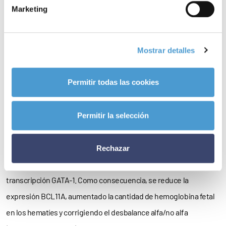
Marketing
La llegada de la terapia génica
“El gran avance en el manejo de la beta talasemia dependiente
Mostrar detalles
de transfusión ha llegado de la mano de la
terapia génica
,
concretamente, con la aprobación condicional por parte de
Permitir todas las cookies
Agencia Europa del Medicamento de exagamglogene
autotemcel”, explica la presidenta del GEE.
Permitir la selección
Esta terapia consiste en la infusión de células del propio
paciente, modificadas genéticamente mediante la técnica
Rechazar
CRIS7Cas9, que rompe la unión del gen BCL11A con el factor de
transcripción GATA-1. Como consecuencia, se reduce la
expresión BCL11A, aumentado la cantidad de hemoglobina fetal
en los hematíes y corrigiendo el desbalance alfa/no alfa