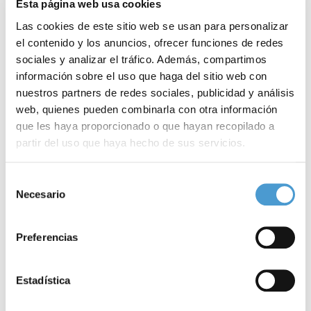
Esta página web usa cookies
exceso de hierro acumulado en diferentes órganos”, indica la
Las cookies de este sitio web se usan para personalizar
doctora.
el contenido y los anuncios, ofrecer funciones de redes
sociales y analizar el tráfico. Además, compartimos
“En España, está aprobado luspatercept para el tratamiento de la
información sobre el uso que haga del sitio web con
nuestros partners de redes sociales, publicidad y análisis
beta talasemia dependiente de transfusión», añade. No
web, quienes pueden combinarla con otra información
obstante, hoy en día,
el único tratamiento curativo
para la
que les haya proporcionado o que hayan recopilado a
talasemia dependiente de transfusión continúa siendo el
partir del uso que haya hecho de sus servicios.
trasplante de progenitores hematopoyéticos, generalmente
Para más información puede acceder a nuestra
política
Selección
conocido como
trasplante de médula ósea
. “Las mejores
de cookies
.
Necesario
de
respuestas al trasplante se obtienen en niños menores de 16
consentimiento
años, sin sobrecarga férrica y con un donante HLA idéntico. Sin
Preferencias
embargo, dado el escaso número de donantes familiares
compatibles y las complicaciones asociadas al trasplante, sólo se
Estadística
realiza en menos del 20% de los pacientes”.