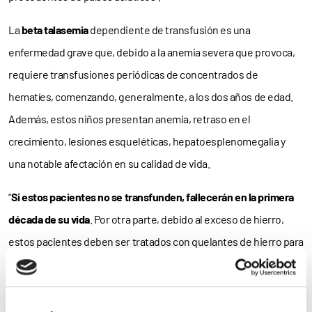
La
beta talasemia
dependiente de transfusión es una
enfermedad grave que, debido a la anemia severa que provoca,
requiere transfusiones periódicas de concentrados de
hematíes, comenzando, generalmente, a los dos años de edad.
Además, estos niños presentan anemia, retraso en el
crecimiento, lesiones esqueléticas, hepatoesplenomegalia y
una notable afectación en su calidad de vida.
“
Si estos pacientes no se transfunden, fallecerán en la primera
década de su vida
. Por otra parte, debido al exceso de hierro,
estos pacientes deben ser tratados con quelantes de hierro para
disminuir la sobrecarga férrica. En caso de que no se elimine el
hierro, estas personas fallecerán en la segunda década de su
vida debido a complicaciones secundarias provocadas por el