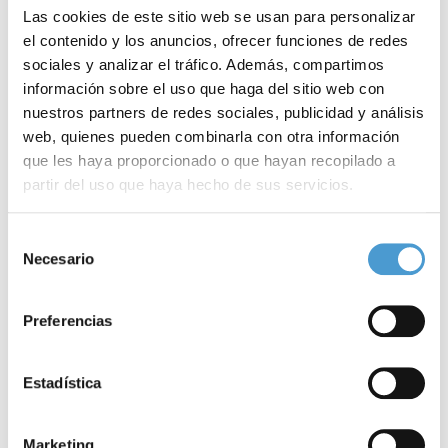
Las cookies de este sitio web se usan para personalizar
el contenido y los anuncios, ofrecer funciones de redes
sociales y analizar el tráfico. Además, compartimos
información sobre el uso que haga del sitio web con
nuestros partners de redes sociales, publicidad y análisis
web, quienes pueden combinarla con otra información
que les haya proporcionado o que hayan recopilado a
partir del uso que haya hecho de sus servicios.
Golf solidario con los pacientes de ELA
F
Para más información puede acceder a nuestra
política
Selección
de cookies
.
Necesario
de
20 SEPTIEMBRE, 2022
DE INTERÉS
20
consentimiento
Preferencias
Estadística
Marketing