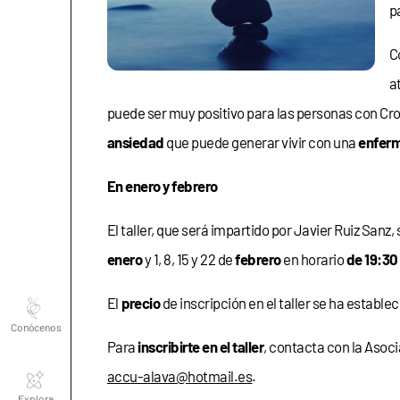
p
C
a
puede ser muy positivo para las personas con Croh
ansiedad
que puede generar vivir con una
enferm
En enero y febrero
El taller, que será impartido por Javier Ruiz Sanz, 
enero
y 1, 8, 15 y 22 de
febrero
en horario
de 19:30
Conócenos
El
precio
de inscripción en el taller se ha estable
Para
inscribirte en el taller
, contacta con la Asoc
Explora
accu-alava@hotmail.es
.