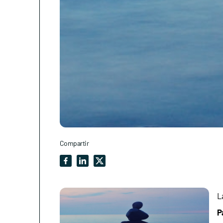
Compartir
L
P