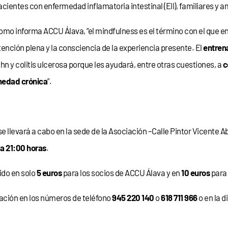
acientes con enfermedad inflamatoria intestinal (EII), familiares y a
omo informa ACCU Álava, “el mindfulness es el término con el que e
tención plena y la consciencia de la experiencia presente. El
entren
n y colitis ulcerosa porque les ayudará, entre otras cuestiones, a
c
edad crónica
”.
se llevará a cabo en la sede de la Asociación –Calle Pintor Vicente Abr
 a 21:00 horas
.
cido en solo
5 euros
para los socios de ACCU Álava y en
10 euros
para 
iación en los números de teléfono
945 220 140
o
618 711 966
o en la d