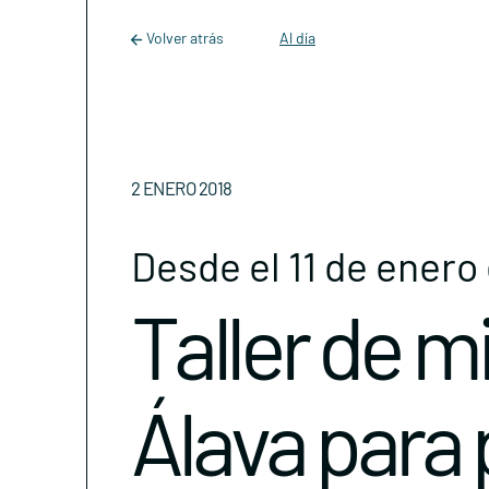
Main Navigation
Skip to content
Volver atrás
Al día
2 ENERO 2018
Desde el 11 de enero 
Taller de 
Álava para 