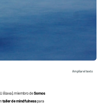
Ampliar el texto
U Álava), miembro de
Somos
un
taller de mindfulness
para