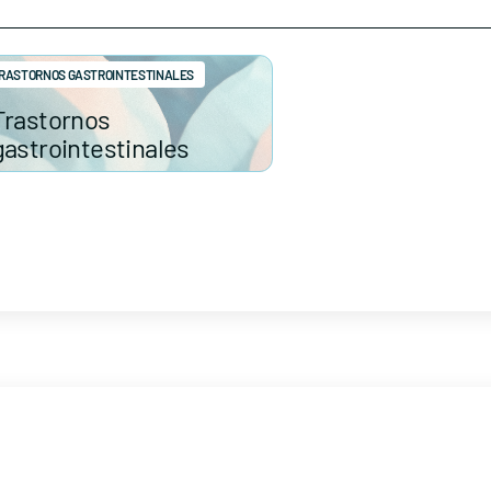
RASTORNOS GASTROINTESTINALES
Trastornos
gastrointestinales