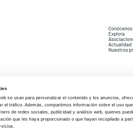
Conócenos
Explora
Asociacion
Actualidad
Nuestros p
ies
web se usan para personalizar el contenido y los anuncios, ofrec
ar el tráfico. Además, compartimos información sobre el uso que
Política de Privacidad
Política de Cookies
Aviso lega
tners de redes sociales, publicidad y análisis web, quienes pue
ación que les haya proporcionado o que hayan recopilado a parti
vicios.