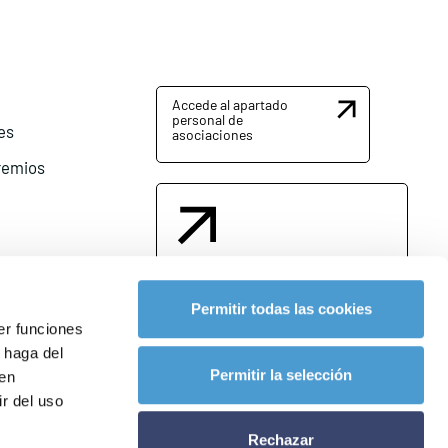
Accede al apartado
personal de
es
asociaciones
remios
Contacta con nosotros
Permitir todas las cookies
er funciones
 haga del
l
Permitir la selección
den
r del uso
Rechazar