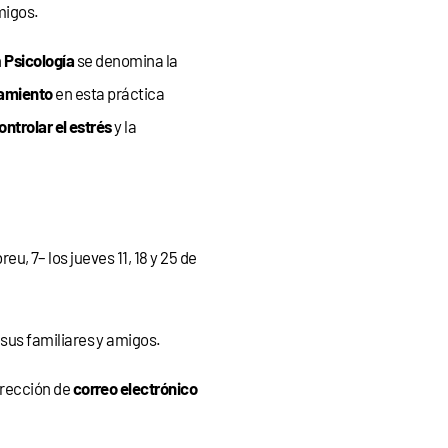
migos.
n
Psicología
se denomina la
amiento
en esta práctica
ontrolar el estrés
y la
eu, 7– los jueves 11, 18 y 25 de
sus familiares y amigos.
irección de
correo electrónico