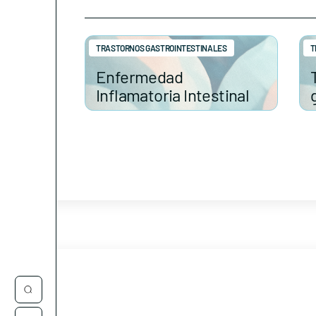
TRASTORNOS GASTROINTESTINALES
T
Enfermedad
Inflamatoria Intestinal