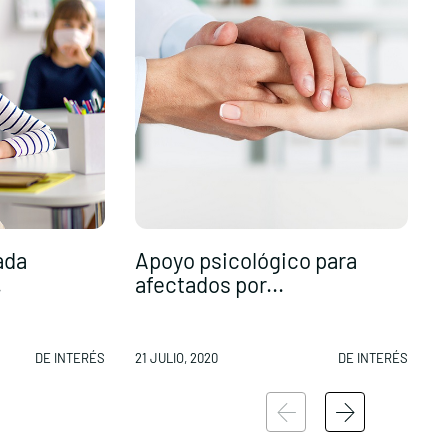
ada
Apoyo psicológico para
.
afectados por...
DE INTERÉS
21 JULIO, 2020
DE INTERÉS
2