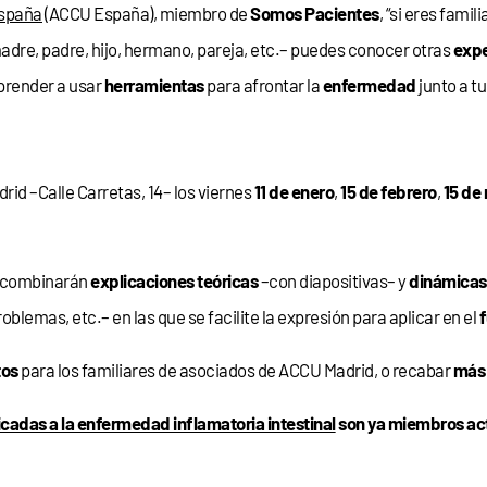
spaña
(ACCU España), miembro de
Somos Pacientes
, “si eres famil
adre, padre, hijo, hermano, pareja, etc.– puedes conocer otras
expe
prender a usar
herramientas
para afrontar la
enfermedad
junto a tu
rid –Calle Carretas, 14– los viernes
11 de enero
,
15 de febrero
,
15 de
se combinarán
explicaciones teóricas
–con diapositivas– y
dinámicas
oblemas, etc.– en las que se facilite la expresión para aplicar en el
f
tos
para los familiares de asociados de ACCU Madrid, o recabar
más 
cadas a la enfermedad inflamatoria intestinal
son ya miembros act