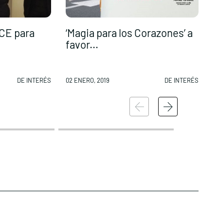
CE para
‘Magia para los Corazones’ a
favor...
F
DE INTERÉS
02 ENERO, 2019
DE INTERÉS
0