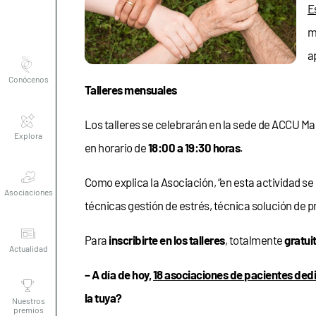
E
m
Conócenos
a
Talleres mensuales
Explora
Los talleres se celebrarán en la sede de ACCU Mad
en horario de
18:00 a 19:30 horas
.
Asociaciones
Como explica la Asociación, “en esta actividad 
técnicas gestión de estrés, técnica solución de pr
Actualidad
Para
inscribirte en los talleres
, totalmente
gratui
Nuestros
– A día de hoy,
18 asociaciones de pacientes dedi
premios
la tuya?