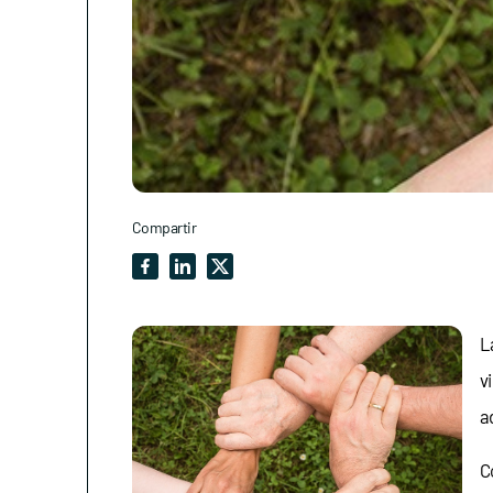
Compartir
L
v
a
C