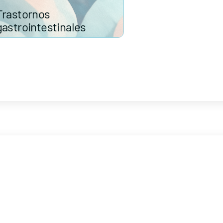
Trastornos
gastrointestinales