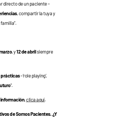
iar directo de un paciente –
riencias
, compartir la tuya y
 familia”.
 marzo
, y
12 de abril
siempre
 prácticas
–‘role playing’,
uturo
”.
información
,
clica aquí
.
ivos de Somos Pacientes. ¿Y