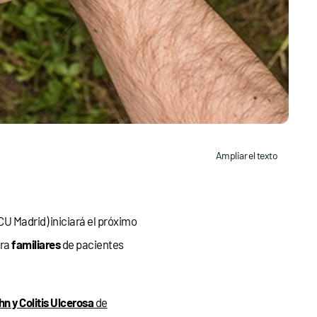
Ampliar el texto
U Madrid) iniciará el próximo
ara
familiares
de pacientes
hn y Colitis Ulcerosa
de