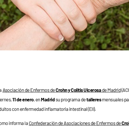
a
Asociación de Enfermos de
Crohn y Colitis Ulcerosa
de Madrid
(ACC
iernes,
11 de enero
, en
Madrid
su programa de
talleres
mensuales p
dultos con enfermedad inflamatoria intestinal (EII).
omo informa la
Confederación de Asociaciones de Enfermos de
Cro