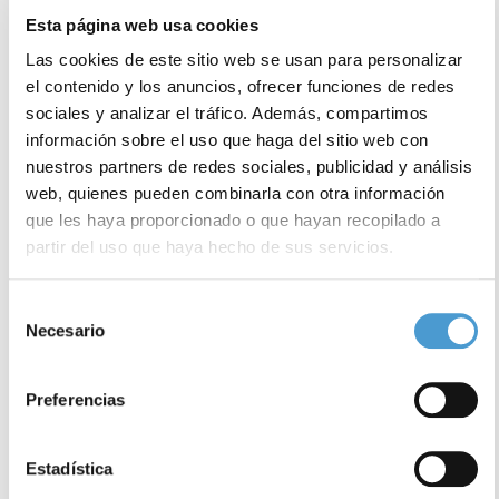
Esta página web usa cookies
Las cookies de este sitio web se usan para personalizar
el contenido y los anuncios, ofrecer funciones de redes
sociales y analizar el tráfico. Además, compartimos
información sobre el uso que haga del sitio web con
nuestros partners de redes sociales, publicidad y análisis
web, quienes pueden combinarla con otra información
que les haya proporcionado o que hayan recopilado a
partir del uso que haya hecho de sus servicios.
Consejos para reprogramar la...
P
Para más información puede acceder a nuestra
política
Selección
de cookies
.
Necesario
de
consentimiento
10 SEPTIEMBRE, 2024
DE INTERÉS
10
Preferencias
Estadística