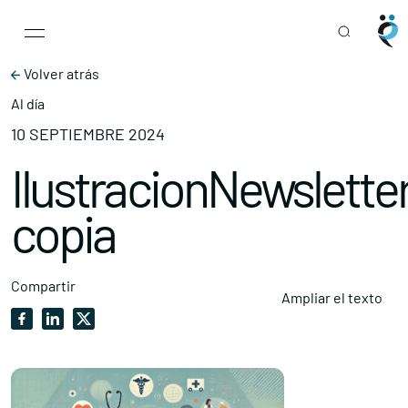
Main Navigation
Skip to content
Volver atrás
Al día
10 SEPTIEMBRE 2024
IlustracionNewslette
copia
Compartir
Ampliar el texto