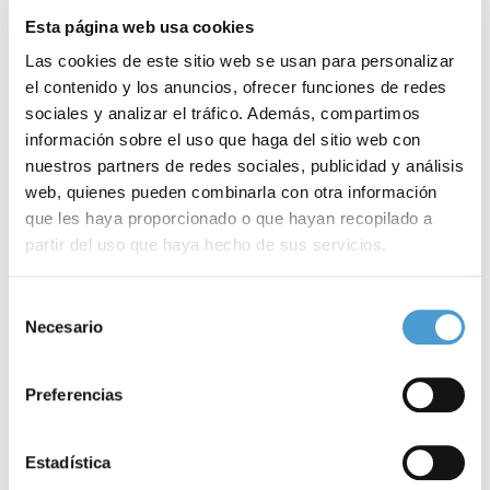
Esta página web usa cookies
Las cookies de este sitio web se usan para personalizar
el contenido y los anuncios, ofrecer funciones de redes
sociales y analizar el tráfico. Además, compartimos
información sobre el uso que haga del sitio web con
nuestros partners de redes sociales, publicidad y análisis
web, quienes pueden combinarla con otra información
que les haya proporcionado o que hayan recopilado a
partir del uso que haya hecho de sus servicios.
Los pacientes de EICRc celebran su...
¿
Para más información puede acceder a nuestra
política
Selección
de cookies
.
Necesario
de
consentimiento
Preferencias
17 FEBRERO, 2024
DE INTERÉS
16
Estadística