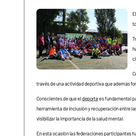
E
t
T
h
c
C
través de una actividad deportiva que además fom
Conscientes de que el
deporte
es fundamental pa
herramienta de inclusión y recuperación entre la
visibilizar la importancia de la salud mental.
En esta ocasión las federaciones participantes h