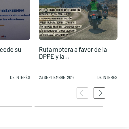
cede su
Ruta motera a favor de la
T
DPPE y la...
p
DE INTERÉS
23 SEPTIEMBRE, 2016
DE INTERÉS
2