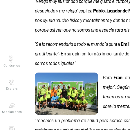
“Vengo muy ilusionado porque me gusta el fútbol
despejada y me relaja”
explica
Pablo
,
jugador de 
nos ayuda mucho física y mentalmente y donde no
porque así ven que no somos una especie rara n
“Se lo recomendaría a todo el mundo”
apunta
Emil
gratificante”.
En su opinión, lo más importante 
Conócenos
somos todos iguales”.
Para
Fran
, o
Explora
mejor”. Según 
tenemos un pr
Asociaciones
abre la mente, 
“Tenemos un problema de salud pero somos co
Actualidad
problemas de salud mental
“se van conociendo c