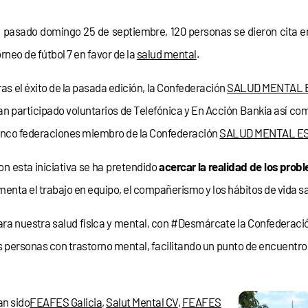
l pasado domingo 25 de septiembre, 120 personas se dieron cita en
orneo de fútbol 7 en favor de la
salud mental
.
ras el éxito de la pasada edición, la Confederación
SALUD MENTAL 
an participado voluntarios de Telefónica y En Acción Bankia así com
inco federaciones miembro de la Confederación
SALUD MENTAL E
on esta iniciativa se ha pretendido
acercar la realidad de los prob
enta el trabajo en equipo, el compañerismo y los hábitos de vida s
ra nuestra salud física y mental, con #Desmárcate la Confeder
s personas con trastorno mental, facilitando un punto de encuentr
an sido
FEAFES Galicia
,
Salut Mental CV
,
FEAFES