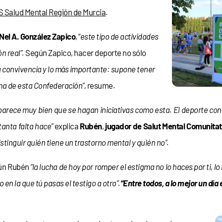
 Salud Mental Región de Murcia
.
Nel A. González Zapico
, “
este tipo de actividades
n real”.
Según Zapico, hacer deporte no sólo
 convivencia y lo más importante: supone tener
ema de esta Confederación”,
resume.
parece muy bien que se hagan iniciativas como esta. El deporte c
tanta falta hace”
explica
Rubén
,
jugador de Salut Mental Comunitat
istinguir quién tiene un trastorno mental y quién no”.
ún Rubén
“la lucha de hoy por romper el estigma no lo haces por ti, l
o en la que tú pasas el testigo a otro”.
“Entre todos, a lo mejor un día