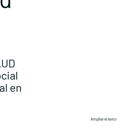
LUD
cial
al en
Ampliar el texto