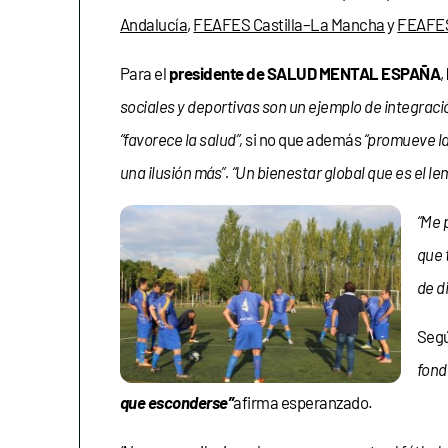
Andalucía
,
FEAFES Castilla–La Mancha
y
FEAFES
Para el
presidente de SALUD MENTAL ESPAÑA
,
sociales y deportivas son un ejemplo de integració
“favorece la salud”,
si no que además
“promueve la
una ilusión más”. “Un bienestar global que es el l
“Me 
que 
de d
Seg
fond
que esconderse”
afirma esperanzado.