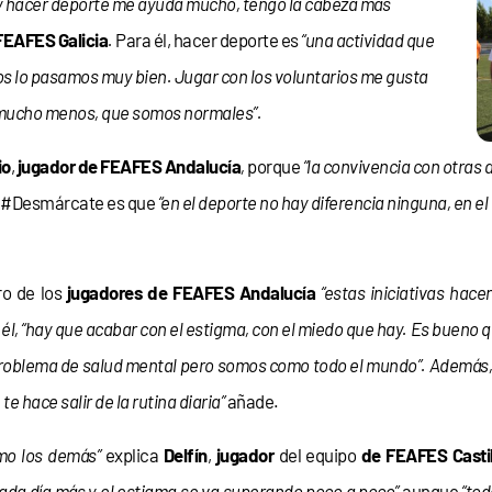
 y hacer deporte me ayuda mucho, tengo la cabeza más
FEAFES Galicia
.
Para él, hacer deporte es
“una actividad que
s lo pasamos muy bien. Jugar con los voluntarios me gusta
i mucho menos, que somos normales”.
io
,
jugador de FEAFES Andalucía
,
porque
“la convivencia con otras
de #Desmárcate es que
“en el deporte no hay diferencia ninguna, en e
tro de los
jugadores de FEAFES Andalucía
“estas iniciativas hac
él, “hay que acabar con el estigma, con el miedo que hay. Es bueno 
oblema de salud mental pero somos como todo el mundo”. Además, “
te hace salir de la rutina diaria”
añade.
mo los demás”
explica
Delfín
,
jugador
del equipo
de FEAFES Casti
ada día más y el estigma se va superando poco a poco”
aunque
“to