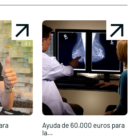
ara
Ayuda de 60.000 euros para
C
la...
a