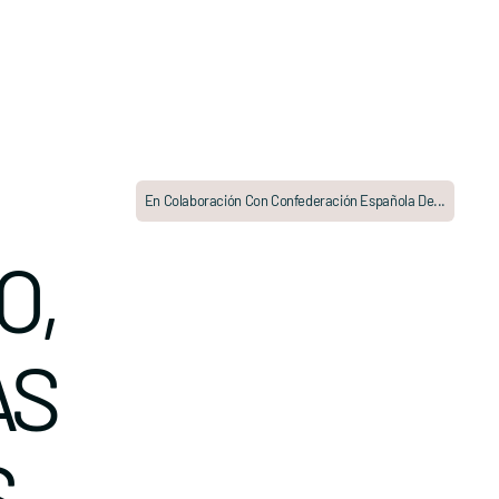
En Colaboración Con Confederación Española De...
O,
AS
S