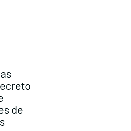
nas
Decreto
e
les de
as