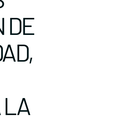
N DE
AD,
 LA