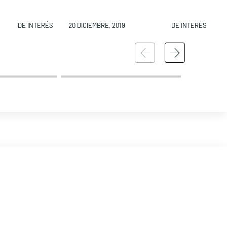
DE INTERÉS
20 DICIEMBRE, 2019
DE INTERÉS
1