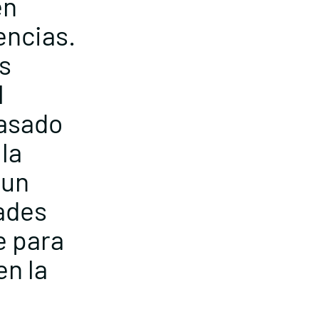
en
encias.
s
l
pasado
la
 un
ades
e para
en la