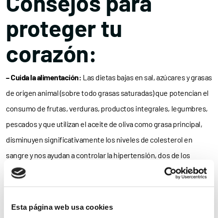
Consejos para
proteger tu
corazón:
– Cuida la alimentación:
Las dietas bajas en sal, azúcares y grasas
de origen animal (sobre todo grasas saturadas) que potencian el
consumo de frutas, verduras, productos integrales, legumbres,
pescados y que utilizan el aceite de oliva como grasa principal,
disminuyen significativamente los niveles de colesterol en
sangre y nos ayudan a controlar la hipertensión, dos de los
principales factores de riesgo para la enfermedad
cardiovascular.
Esta página web usa cookies
– Practica ejercicio de forma regular
: Los expertos recomiendan