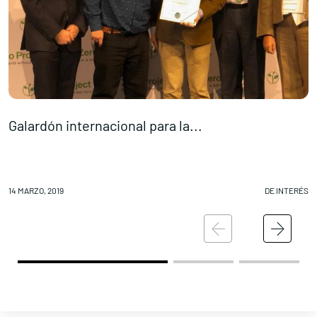
Galardón internacional para la...
D
14 MARZO, 2019
DE INTERÉS
13