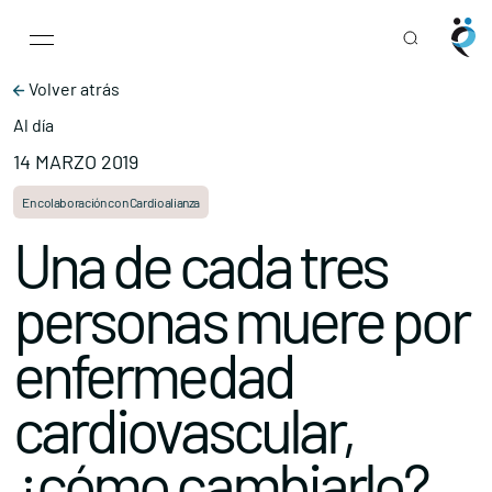
Main Navigation
Skip to content
Volver atrás
Al día
14 MARZO 2019
En colaboración con Cardioalianza
Una de cada tres
personas muere por
enfermedad
cardiovascular,
¿cómo cambiarlo?